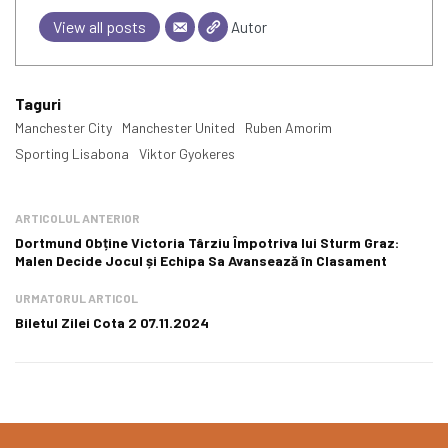
View all posts
Autor
Taguri
Manchester City
Manchester United
Ruben Amorim
Sporting Lisabona
Viktor Gyokeres
ARTICOLUL ANTERIOR
Dortmund Obține Victoria Târziu Împotriva lui Sturm Graz:
Malen Decide Jocul și Echipa Sa Avansează în Clasament
URMATORUL ARTICOL
Biletul Zilei Cota 2 07.11.2024