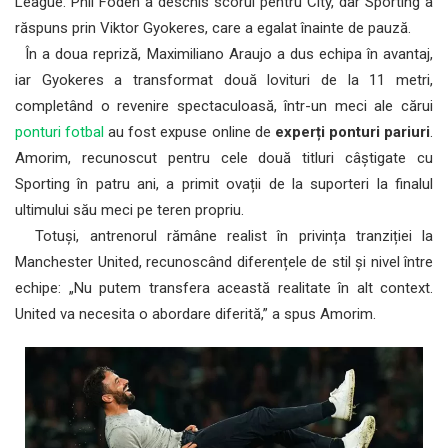
League. Phil Foden a deschis scorul pentru City, dar Sporting a
răspuns prin Viktor Gyokeres, care a egalat înainte de pauză.
În a doua repriză, Maximiliano Araujo a dus echipa în avantaj,
iar Gyokeres a transformat două lovituri de la 11 metri,
completând o revenire spectaculoasă, într-un meci ale cărui
ponturi fotbal
au fost expuse online de
experți ponturi pariuri
.
Amorim, recunoscut pentru cele două titluri câștigate cu
Sporting în patru ani, a primit ovații de la suporteri la finalul
ultimului său meci pe teren propriu.
Totuși, antrenorul rămâne realist în privința tranziției la
Manchester United, recunoscând diferențele de stil și nivel între
echipe: „Nu putem transfera această realitate în alt context.
United va necesita o abordare diferită,” a spus Amorim.