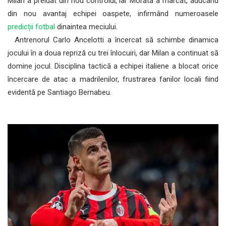
Milan a preluat din nou controlul, iar Morata a marcat, aducând
din nou avantaj echipei oaspete, infirmând numeroasele
predicții fotbal
dinaintea meciului.
Antrenorul Carlo Ancelotti a încercat să schimbe dinamica
jocului în a doua repriză cu trei înlocuiri, dar Milan a continuat să
domine jocul. Disciplina tactică a echipei italiene a blocat orice
încercare de atac a madrilenilor, frustrarea fanilor locali fiind
evidentă pe Santiago Bernabeu.