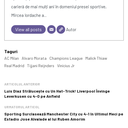
carieră de mai mulți ani în domeniul presei sportive,
Mircea Iordache a...
View all posts
Autor
Taguri
AC Milan
Alvaro Morata
Champions League
Malick Thiaw
Real Madrid
Tijjani Reijnders
Vinicius Jr
ARTICOLUL ANTERIOR
Luis Diaz Strălucește cu Un Hat-Trick! Liverpool Învinge
Leverkusen cu 4-0 pe Anfield
URMATORUL ARTICOL
Sporting Surclasează Manchester City cu 4-1 în Ultimul Meci pe
Estadio Jose Alvalade al lui Ruben Amorim