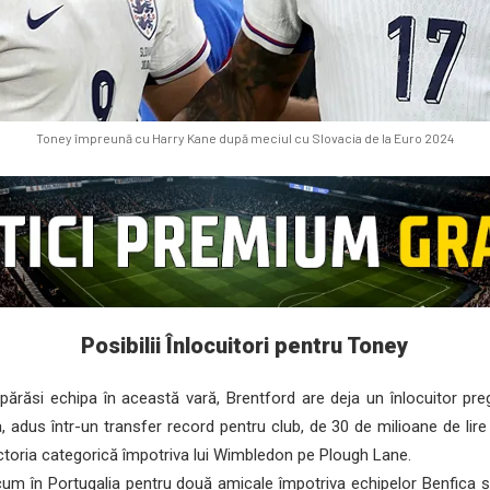
Toney împreună cu Harry Kane după meciul cu Slovacia de la Euro 2024
Posibilii Înlocuitori pentru Toney
ărăsi echipa în această vară, Brentford are deja un înlocuitor preg
, adus într-un transfer record pentru club, de 30 de milioane de lire
ictoria categorică împotriva lui Wimbledon pe Plough Lane.
 în Portugalia pentru două amicale împotriva echipelor Benfica și 