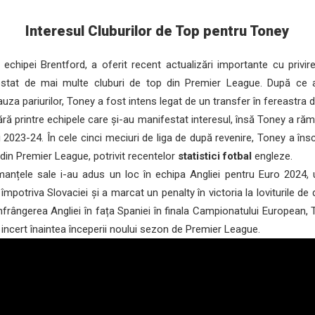
Interesul Cluburilor de Top pentru Toney
ipei Brentford, a oferit recent actualizări importante cu privire l
festat de mai multe cluburi de top din Premier League. După ce a
uza pariurilor, Toney a fost intens legat de un transfer în fereastra de
 printre echipele care și-au manifestat interesul, însă Toney a răm
2023-24. În cele cinci meciuri de liga de după revenire, Toney a înscr
i din Premier League, potrivit recentelor
statistici fotbal
engleze.
nțele sale i-au adus un loc în echipa Angliei pentru Euro 2024, 
 împotriva Slovaciei și a marcat un penalty în victoria la loviturile de 
 înfrângerea Angliei în fața Spaniei în finala Campionatului European, 
e incert înaintea începerii noului sezon de Premier League.