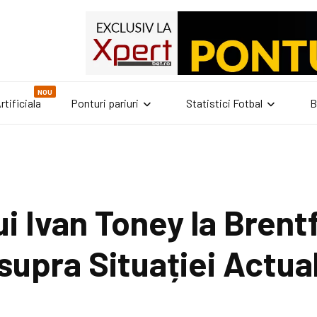
NOU
rtificiala
Ponturi pariuri
Statistici Fotbal
B
lui Ivan Toney la Brent
Asupra Situației Actua