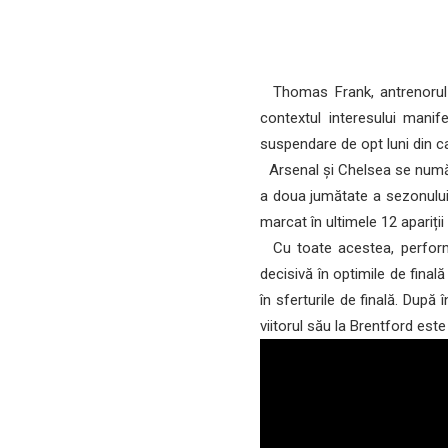
Thomas Frank, antrenorul ech
contextul interesului mani
suspendare de opt luni din ca
Arsenal și Chelsea se numără
a doua jumătate a sezonului 
marcat în ultimele 12 apariți
Cu toate acestea, performa
decisivă în optimile de finală
în sferturile de finală. După
viitorul său la Brentford est