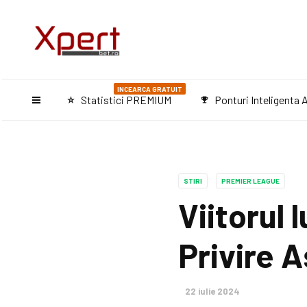
INCEARCA GRATUIT
Statistici PREMIUM
Ponturi Inteligenta A
star_purple500
emoji_events
STIRI
PREMIER LEAGUE
Viitorul 
Privire 
22 iulie 2024