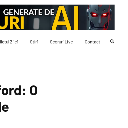
iletul Zilei
Stiri
Scoruri Live
Contact
ford: O
le