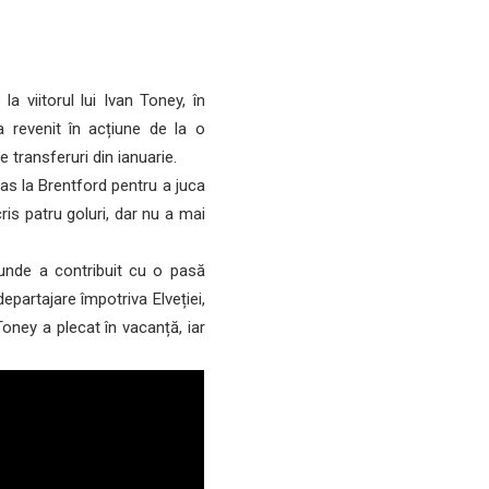
a viitorul lui Ivan Toney, în
 revenit în acțiune de la o
 transferuri din ianuarie.
as la Brentford pentru a juca
is patru goluri, dar nu a mai
unde a contribuit cu o pasă
departajare împotriva Elveției,
Toney a plecat în vacanță, iar