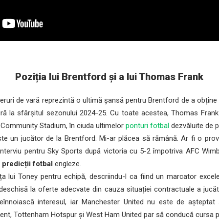
Poziția lui Brentford și a lui Thomas Frank
ruri de vară reprezintă o ultimă șansă pentru Brentford de a obțin
iră la sfârșitul sezonului 2024-25. Cu toate acestea, Thomas Frank 
 Community Stadium, în ciuda ultimelor
ponturi fotbal
dezvăluite de p
te un jucător de la Brentford. Mi-ar plăcea să rămână. Ar fi o pro
 interviu pentru Sky Sports după victoria cu 5-2 împotriva AFC Wimb
e
predicții fotbal
engleze.
a lui Toney pentru echipă, descriindu-l ca fiind un marcator excele
 deschisă la oferte adecvate din cauza situației contractuale a jucăt
reînnoiască interesul, iar Manchester United nu este de așteptat
rezent, Tottenham Hotspur și West Ham United par să conducă cursa p