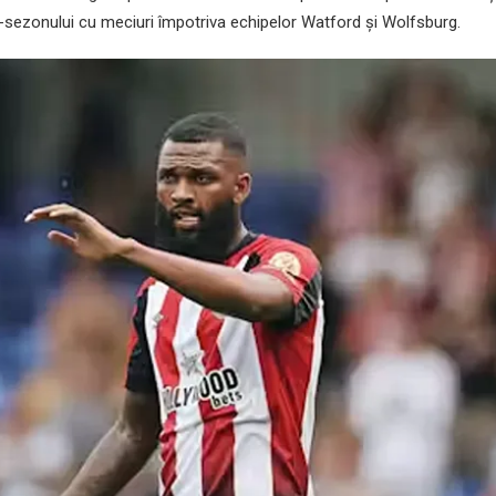
-sezonului cu meciuri împotriva echipelor Watford și Wolfsburg.