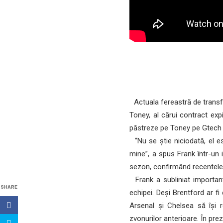
Actuala fereastră de transfe
Toney, al cărui contract exp
păstreze pe Toney pe Gtech
“Nu se știe niciodată, el es
mine”, a spus Frank într-un
sezon, confirmând recentel
Frank a subliniat importanț
SHARE
echipei. Deși Brentford ar fi
Arsenal și Chelsea să își 
zvonurilor anterioare. În p