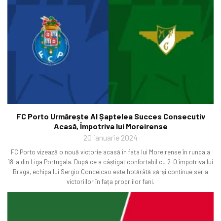
FC Porto Urmărește Al Șaptelea Succes Consecutiv
Acasă, Împotriva lui Moreirense
20 ianuarie 2024
FC Porto vizează o nouă victorie acasă în fața lui Moreirense în runda a
18-a din Liga Portugala. După ce a câștigat confortabil cu 2-0 împotriva lui
Braga, echipa lui Sergio Conceicao este hotărâtă să-și continue seria
victoriilor în fața propriilor fani.