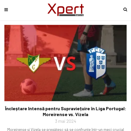
Încleștare Intensă pentru Supraviețuire în Liga Portugal:
Moreirense vs. Vizela
3 mai 2024
Moreirense și Vizela se pregătesc să se confrunte într-un meci crucial