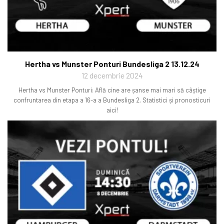
Hertha vs Munster Ponturi Bundesliga 2 13.12.24
12 decembrie 2024
Hertha vs Munster Ponturi: Află cine are șanse mai mari să câștige
confruntarea din etapa a 16-a a Bundesliga 2. Statistici și pronosticuri
aici!