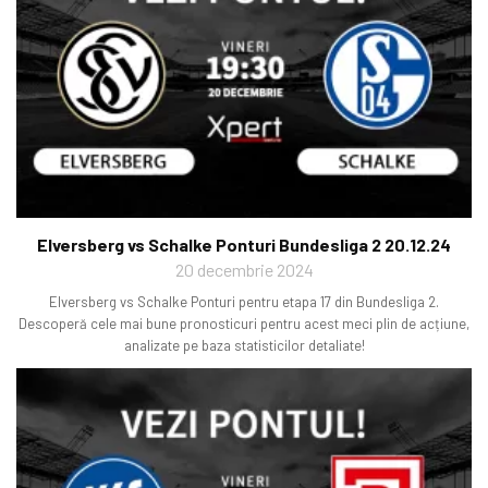
Elversberg vs Schalke Ponturi Bundesliga 2 20.12.24
20 decembrie 2024
Elversberg vs Schalke Ponturi pentru etapa 17 din Bundesliga 2.
Descoperă cele mai bune pronosticuri pentru acest meci plin de acțiune,
analizate pe baza statisticilor detaliate!