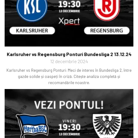
Karlsruher vs Regensburg Ponturi Bundesliga 2 13.12.24
12 decembrie 2024
Karlsruher vs Regensburg Ponturi: Meci de interes în Bundesliga 2, între
gazde solide și oaspeți în criză. Citește analiza completă și
recomandările noastre.