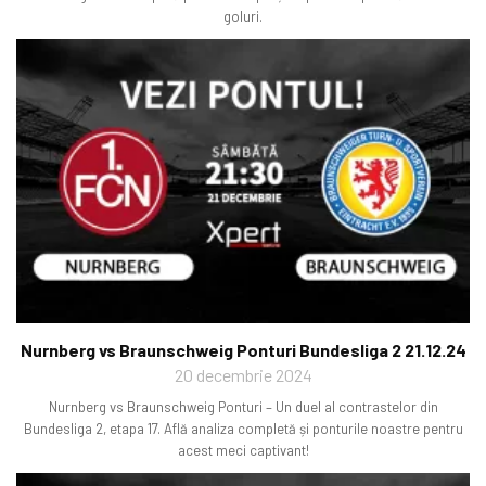
goluri.
Nurnberg vs Braunschweig Ponturi Bundesliga 2 21.12.24
20 decembrie 2024
Nurnberg vs Braunschweig Ponturi – Un duel al contrastelor din
Bundesliga 2, etapa 17. Află analiza completă și ponturile noastre pentru
acest meci captivant!