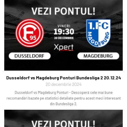
Dusseldorf vs Magdeburg Ponturi Bundesliga 2 20.12.24
20 decembrie 2024
Dusseldorf vs Magdeburg Ponturi - Descoperă cele mai bune
recomandări bazate pe statistici detaliate pentru acest meci interesant
din Bundesliga 2.