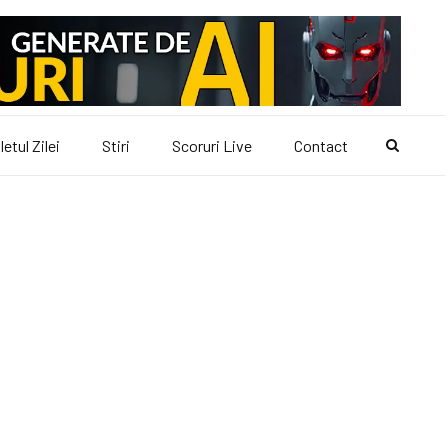
letul Zilei
Stiri
Scoruri Live
Contact