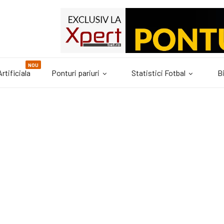
NOU
rtificiala
Ponturi pariuri
Statistici Fotbal
Bi