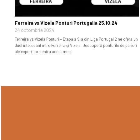
Ferreira vs Vizela Ponturi Portugalia 25.10.24
24 octombrie 2024
Ferreira vs Vizela Ponturi – Etapa a 9-a din Liga Portugal 2 ne oferă un
duel interesant între Ferreira și Vizela. Descoperă ponturile de pariuri
ale experților pentru acest meci.