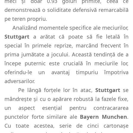
meci și doar 0.93 goluri primite, ceea ce
demonstrează o soliditate defensivă remarcabilă
pe teren propriu.
Analizând momentele specifice ale meciurilor,
Stuttgart
a arătat că poate să fie letală în
special în primele reprize, marcând frecvent în
prima jumătate a jocului. Această tendință de a
începe puternic este crucială în meciurile lor,
oferindu-le un avantaj timpuriu împotriva
adversarilor.
Pe lângă forțele lor în atac,
Stuttgart
se
mândrește și cu o apărare robustă la fazele fixe,
un aspect esențial pentru contracararea
punctelor forte similare ale
Bayern Munchen
.
Cu toate acestea, serie de cinci cartonașe