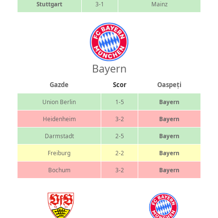
Stuttgart
3-1
Mainz
Bayern
Gazde
Scor
Oaspeți
Union Berlin
1-5
Bayern
Heidenheim
3-2
Bayern
Darmstadt
2-5
Bayern
Freiburg
2-2
Bayern
Bochum
3-2
Bayern