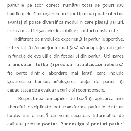
pariurile pe scor corect, numărul total de goluri sau
handicapele. Cunoașterea acestor tipuri vă poate oferi un
avantaj și poate diversifica modul în care plasați pariuri,
crescând astfel șansele de a obține profituri consistente.
Indiferent de nivelul de experiență în pariurile sportive,
este vital să rămâneți informat și să vă adaptați strategiile
în funcție de evoluțiile din fotbal și din pariuri. Utilizarea
pronosticuri fotbal
și
predictii fotbal astazi
trebuie să
fie parte dintr-o abordare mai largă, care include
gestionarea banilor, înțelegerea pieței de pariuri și
capacitatea de a evalua riscurile și recompensele.
Respectarea principiilor de bază și aplicarea unei
abordări disciplinate pot transforma pariurile dintr-un
hobby într-o sursă de venit secundar. Informațiile de
calitate, precum
ponturi Bundesliga
și
ponturi pariuri