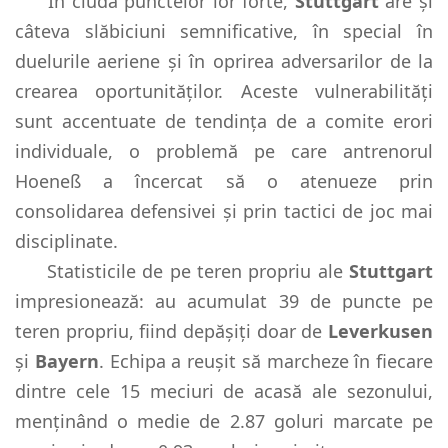
În ciuda punctelor lor forte,
Stuttgart
are și
câteva slăbiciuni semnificative, în special în
duelurile aeriene și în oprirea adversarilor de la
crearea oportunităților. Aceste vulnerabilități
sunt accentuate de tendința de a comite erori
individuale, o problemă pe care antrenorul
Hoeneß a încercat să o atenueze prin
consolidarea defensivei și prin tactici de joc mai
disciplinate.
Statisticile de pe teren propriu ale
Stuttgart
impresionează: au acumulat 39 de puncte pe
teren propriu, fiind depășiți doar de
Leverkusen
și
Bayern
. Echipa a reușit să marcheze în fiecare
dintre cele 15 meciuri de acasă ale sezonului,
menținând o medie de 2.87 goluri marcate pe