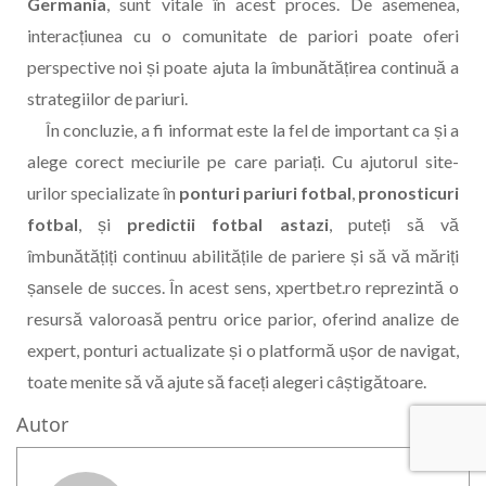
Germania
, sunt vitale în acest proces. De asemenea,
interacțiunea cu o comunitate de pariori poate oferi
perspective noi și poate ajuta la îmbunătățirea continuă a
strategiilor de pariuri.
În concluzie, a fi informat este la fel de important ca și a
alege corect meciurile pe care pariați. Cu ajutorul site-
urilor specializate în
ponturi pariuri fotbal
,
pronosticuri
fotbal
, și
predictii fotbal astazi
, puteți să vă
îmbunătățiți continuu abilitățile de pariere și să vă măriți
șansele de succes. În acest sens, xpertbet.ro reprezintă o
resursă valoroasă pentru orice parior, oferind analize de
expert, ponturi actualizate și o platformă ușor de navigat,
toate menite să vă ajute să faceți alegeri câștigătoare.
Autor