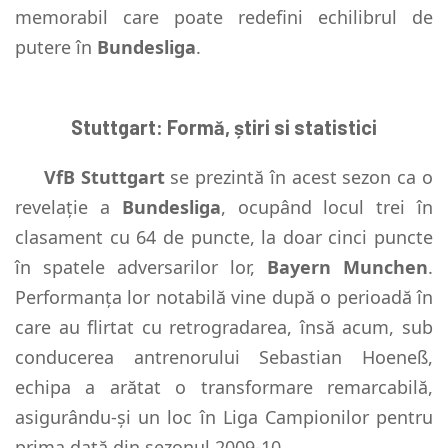
memorabil care poate redefini echilibrul de
putere în
Bundesliga
.
Stuttgart: Formă, știri si statistici
VfB Stuttgart
se prezintă în acest sezon ca o
revelație a
Bundesliga
, ocupând locul trei în
clasament cu 64 de puncte, la doar cinci puncte
în spatele adversarilor lor,
Bayern Munchen
.
Performanța lor notabilă vine după o perioadă în
care au flirtat cu retrogradarea, însă acum, sub
conducerea antrenorului Sebastian Hoeneß,
echipa a arătat o transformare remarcabilă,
asigurându-și un loc în Liga Campionilor pentru
prima dată din sezonul 2009-10.