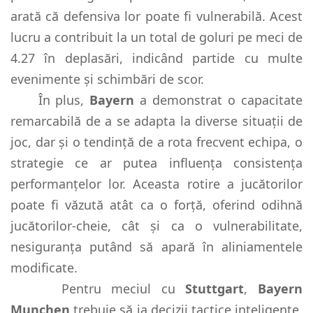
arată că defensiva lor poate fi vulnerabilă. Acest
lucru a contribuit la un total de goluri pe meci de
4.27 în deplasări, indicând partide cu multe
evenimente și schimbări de scor.
În plus,
Bayern
a demonstrat o capacitate
remarcabilă de a se adapta la diverse situații de
joc, dar și o tendință de a rota frecvent echipa, o
strategie ce ar putea influența consistența
performanțelor lor. Aceasta rotire a jucătorilor
poate fi văzută atât ca o forță, oferind odihnă
jucătorilor-cheie, cât și ca o vulnerabilitate,
nesiguranța putând să apară în aliniamentele
modificate.
Pentru meciul cu
Stuttgart
,
Bayern
Munchen
trebuie să ia decizii tactice inteligente,