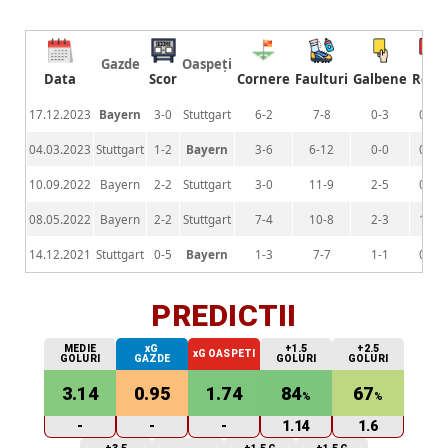
Gazde
Oaspeți
Data
Scor
Cornere
Faulturi
Galbene
Rosii
17.12.2023
Bayern
3-0
Stuttgart
6-2
7-8
0-3
0-0
04.03.2023
Stuttgart
1-2
Bayern
3-6
6-12
0-0
0-0
10.09.2022
Bayern
2-2
Stuttgart
3-0
11-9
2-5
0-0
08.05.2022
Bayern
2-2
Stuttgart
7-4
10-8
2-3
1-0
14.12.2021
Stuttgart
0-5
Bayern
1-3
7-7
1-1
0-0