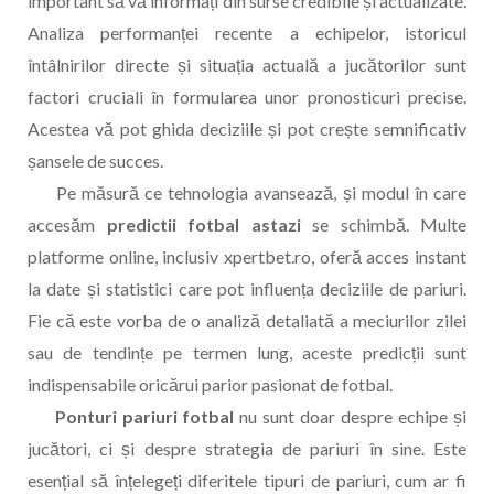
important să vă informați din surse credibile și actualizate.
Analiza performanței recente a echipelor, istoricul
întâlnirilor directe și situația actuală a jucătorilor sunt
factori cruciali în formularea unor pronosticuri precise.
Acestea vă pot ghida deciziile și pot crește semnificativ
șansele de succes.
Pe măsură ce tehnologia avansează, și modul în care
accesăm
predictii fotbal astazi
se schimbă. Multe
platforme online, inclusiv xpertbet.ro, oferă acces instant
la date și statistici care pot influența deciziile de pariuri.
Fie că este vorba de o analiză detaliată a meciurilor zilei
sau de tendințe pe termen lung, aceste predicții sunt
indispensabile oricărui parior pasionat de fotbal.
Ponturi pariuri fotbal
nu sunt doar despre echipe și
jucători, ci și despre strategia de pariuri în sine. Este
esențial să înțelegeți diferitele tipuri de pariuri, cum ar fi