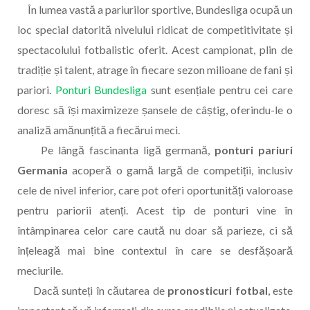
În lumea vastă a pariurilor sportive, Bundesliga ocupă un
loc special datorită nivelului ridicat de competitivitate și
spectacolului fotbalistic oferit. Acest campionat, plin de
tradiție și talent, atrage în fiecare sezon milioane de fani și
pariori.
Ponturi Bundesliga
sunt esențiale pentru cei care
doresc să își maximizeze șansele de câștig, oferindu-le o
analiză amănunțită a fiecărui meci.
Pe lângă fascinanta ligă germană,
ponturi pariuri
Germania
acoperă o gamă largă de competiții, inclusiv
cele de nivel inferior, care pot oferi oportunități valoroase
pentru pariorii atenți. Acest tip de ponturi vine în
întâmpinarea celor care caută nu doar să parieze, ci să
înțeleagă mai bine contextul în care se desfășoară
meciurile.
Dacă sunteți în căutarea de
pronosticuri fotbal
, este