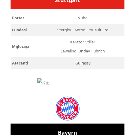
Portar
Nübel
Fundași
Stergiou, Anton, Rouault, Ito
Karazor, Stiller
Mijlocași
Leweling, Undav, Führich
Atacanți
Guirassy
Bayern