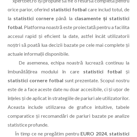
xpertbet.ro își propune să fie o resursă completă pentru
orice parior, oferind
statistici fotbal
care includ totul, de
la
statistici cornere
până la
clasamente și statistici
fotbal
. Platforma noastră este proiectată pentru a facilita
accesul rapid și eficient la date, astfel încât utilizatorii
noștri să poată lua decizii bazate pe cele mai complete și
actuale informații disponibile.
De asemenea, echipa noastră lucrează continuu la
îmbunătățirea modului în care
statistici fotbal
și
statistici cornere fotbal
sunt prezentate. Scopul nostru
este de a face aceste date nu doar accesibile, ci și ușor de
înțeles și de aplicat în strategiile de pariuri ale utilizatorilor.
Aceasta include utilizarea de grafice intuitive, tabele
comparatice și recomandări de pariuri bazate pe analize
statistice profunde.
În timp ce ne pregătim pentru
EURO 2024
,
statistici