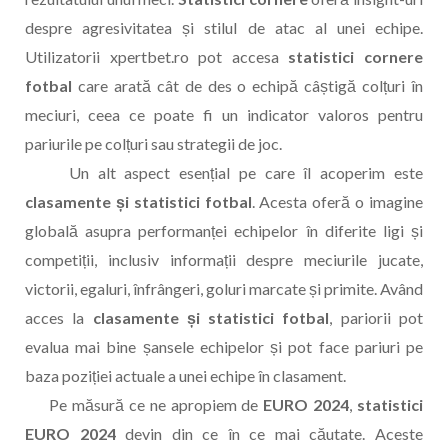
despre agresivitatea și stilul de atac al unei echipe.
Utilizatorii xpertbet.ro pot accesa
statistici cornere
fotbal
care arată cât de des o echipă câștigă colțuri în
meciuri, ceea ce poate fi un indicator valoros pentru
pariurile pe colțuri sau strategii de joc.
Un alt aspect esențial pe care îl acoperim este
clasamente și statistici fotbal
. Acesta oferă o imagine
globală asupra performanței echipelor în diferite ligi și
competiții, inclusiv informații despre meciurile jucate,
victorii, egaluri, înfrângeri, goluri marcate și primite. Având
acces la
clasamente și statistici fotbal
, pariorii pot
evalua mai bine șansele echipelor și pot face pariuri pe
baza poziției actuale a unei echipe în clasament.
Pe măsură ce ne apropiem de
EURO 2024
,
statistici
EURO 2024
devin din ce în ce mai căutate. Aceste