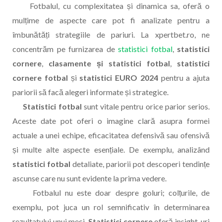
Fotbalul, cu complexitatea și dinamica sa, oferă o
mulțime de aspecte care pot fi analizate pentru a
îmbunătăți strategiile de pariuri. La xpertbet.ro, ne
concentrăm pe furnizarea de
statistici fotbal
,
statistici
cornere
,
clasamente și statistici fotbal
,
statistici
cornere fotbal
și
statistici EURO 2024
pentru a ajuta
pariorii să facă alegeri informate și strategice.
Statistici fotbal
sunt vitale pentru orice parior serios.
Aceste date pot oferi o imagine clară asupra formei
actuale a unei echipe, eficacitatea defensivă sau ofensivă
și multe alte aspecte esențiale. De exemplu, analizând
statistici fotbal
detaliate, pariorii pot descoperi tendințe
ascunse care nu sunt evidente la prima vedere.
Fotbalul nu este doar despre goluri; colțurile, de
exemplu, pot juca un rol semnificativ în determinarea
rezultatului unui meci.
Statistici cornere
oferă insight-uri