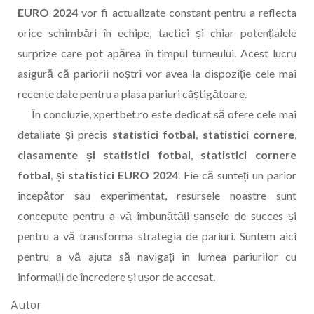
EURO 2024
vor fi actualizate constant pentru a reflecta
orice schimbări în echipe, tactici și chiar potențialele
surprize care pot apărea în timpul turneului. Acest lucru
asigură că pariorii noștri vor avea la dispoziție cele mai
recente date pentru a plasa pariuri câștigătoare.
În concluzie, xpertbet.ro este dedicat să ofere cele mai
detaliate și precis
statistici fotbal
,
statistici cornere
,
clasamente și statistici fotbal
,
statistici cornere
fotbal
, și
statistici EURO 2024
. Fie că sunteți un parior
începător sau experimentat, resursele noastre sunt
concepute pentru a vă îmbunătăți șansele de succes și
pentru a vă transforma strategia de pariuri. Suntem aici
pentru a vă ajuta să navigați în lumea pariurilor cu
informații de încredere și ușor de accesat.
Autor