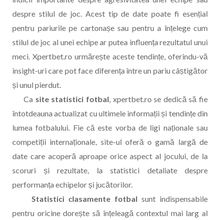
despre stilul de joc. Acest tip de date poate fi esențial
pentru pariurile pe cartonașe sau pentru a înțelege cum
stilul de joc al unei echipe ar putea influența rezultatul unui
meci. Xpertbet.ro urmărește aceste tendințe, oferindu-vă
insight-uri care pot face diferența între un pariu câștigător
și unul pierdut.
Ca
site statistici fotbal
, xpertbet.ro se dedică să fie
întotdeauna actualizat cu ultimele informații și tendințe din
lumea fotbalului. Fie că este vorba de ligi naționale sau
competiții internaționale, site-ul oferă o gamă largă de
date care acoperă aproape orice aspect al jocului, de la
scoruri și rezultate, la statistici detaliate despre
performanța echipelor și jucătorilor.
Statistici clasamente fotbal
sunt indispensabile
pentru oricine dorește să înțeleagă contextul mai larg al