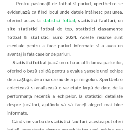
Pentru pasionații de fotbal și pariuri, xpertbet.ro se
evidențiază ca fiind locul unde datele întâlnesc pasiunea,
oferind acces la
statistici fotbal
,
statistici faulturi
, un
site statistici fotbal
de top,
statistici clasamente
fotbal
și
statistici Euro 2024
. Aceste resurse sunt
esențiale pentru a face pariuri informate și a avea un
avantaj în fața caselor de pariuri.
Statistici fotbal
joacă un rol crucial în lumea pariurilor,
oferind o bază solidă pentru a evalua șansele unei echipe
de a câștiga, de a marca sau de a primi goluri. Xpertbet.ro
colectează și analizează o varietate largă de date, de la
performanța recentă a echipelor, la statistici detaliate
despre jucători, ajutându-vă să faceți alegeri mai bine
informate.
Când vine vorba de
statistici faulturi
, acestea pot oferi
indicii importante despre agresivitatea unei echipe sau