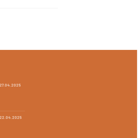
2 27.04.2025
2 22.04.2025