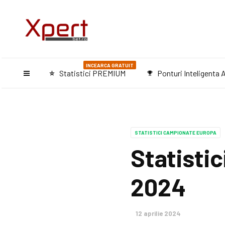
INCEARCA GRATUIT
Statistici PREMIUM
Ponturi Inteligenta A
star_purple500
emoji_events
STATISTICI CAMPIONATE EUROPA
Statistic
2024
12 aprilie 2024