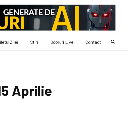
iletul Zilei
Stiri
Scoruri Live
Contact
15 Aprilie