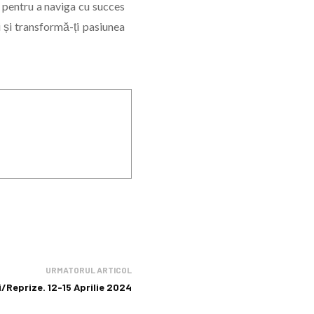
 pentru a naviga cu succes
 și transformă-ți pasiunea
URMATORUL ARTICOL
i/Reprize. 12-15 Aprilie 2024