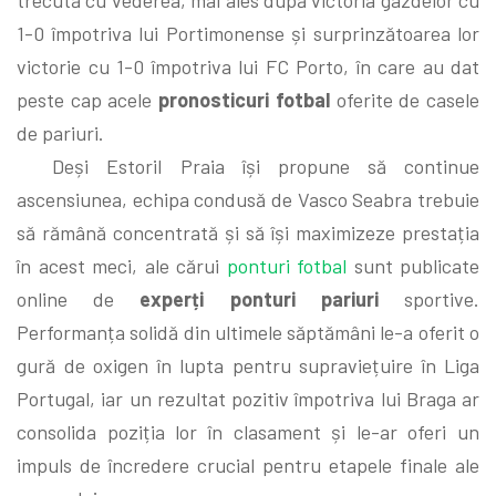
1-0 împotriva lui Portimonense și surprinzătoarea lor
victorie cu 1-0 împotriva lui FC Porto, în care au dat
peste cap acele
pronosticuri fotbal
oferite de casele
de pariuri.
Deși Estoril Praia își propune să continue
ascensiunea, echipa condusă de Vasco Seabra trebuie
să rămână concentrată și să își maximizeze prestația
în acest meci, ale cărui
ponturi fotbal
sunt publicate
online de
experți ponturi pariuri
sportive.
Performanța solidă din ultimele săptămâni le-a oferit o
gură de oxigen în lupta pentru supraviețuire în Liga
Portugal, iar un rezultat pozitiv împotriva lui Braga ar
consolida poziția lor în clasament și le-ar oferi un
impuls de încredere crucial pentru etapele finale ale