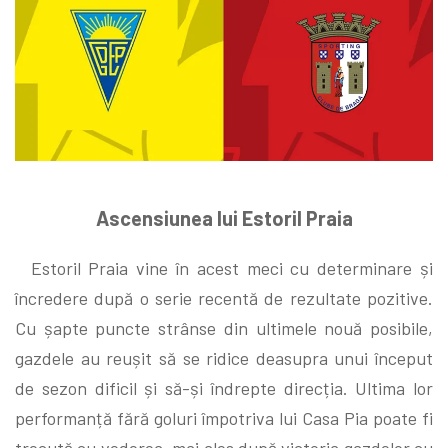
Ascensiunea lui Estoril Praia
Estoril Praia vine în acest meci cu determinare și
încredere după o serie recentă de rezultate pozitive.
Cu șapte puncte strânse din ultimele nouă posibile,
gazdele au reușit să se ridice deasupra unui început
de sezon dificil și să-și îndrepte direcția. Ultima lor
performanță fără goluri împotriva lui Casa Pia poate fi
trecută cu vederea, mai ales după victoria gazdelor cu