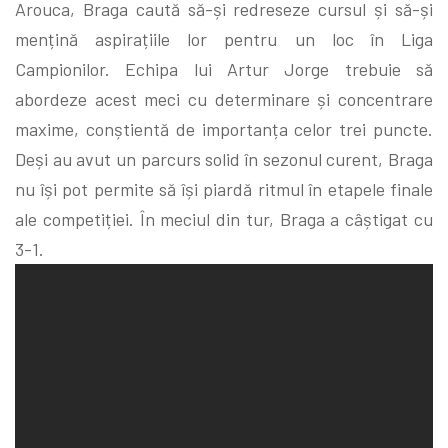
Arouca, Braga caută să-și redreseze cursul și să-și
mențină aspirațiile lor pentru un loc în Liga
Campionilor. Echipa lui Artur Jorge trebuie să
abordeze acest meci cu determinare și concentrare
maxime, conștientă de importanța celor trei puncte.
Deși au avut un parcurs solid în sezonul curent, Braga
nu își pot permite să își piardă ritmul în etapele finale
ale competiției. În meciul din tur, Braga a câștigat cu
3-1.