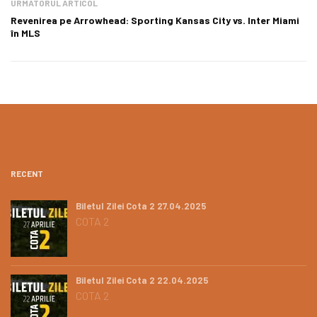
URMATORUL ARTICOL
Revenirea pe Arrowhead: Sporting Kansas City vs. Inter Miami
în MLS
RECENT
Biletul Zilei Cota 2 27.04.2025
COTA 2
Biletul Zilei Cota 2 22.04.2025
COTA 2