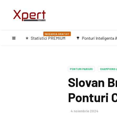
INCEARCA GRATUIT
Statistici PREMIUM
Ponturi Inteligenta A
star_purple500
emoji_events
PONTURI PARIURI
CHAMPIONS 
Slovan B
Ponturi 
4 noiembrie 2024