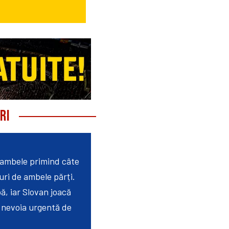
ri
 ambele primind câte
uri de ambele părți.
ă, iar Slovan joacă
i nevoia urgentă de