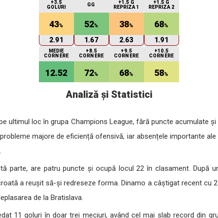
Analiză și Statistici
 pe ultimul loc în grupa Champions League, fără puncte acumulate și
e probleme majore de eficiență ofensivă, iar absențele importante ale 
.
tă parte, are patru puncte și ocupă locul 22 în clasament. După u
 croată a reușit să-și redreseze forma. Dinamo a câștigat recent cu 2
deplasarea de la Bratislava.
dat 11 goluri în doar trei meciuri, având cel mai slab record din gr