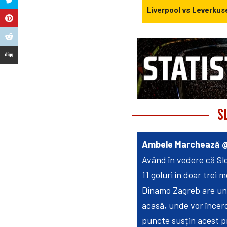
Liverpool vs Leverku
S
Ambele Marchează @
Având în vedere că Sl
11 goluri în doar tre
Dinamo Zagreb are un 
acasă, unde vor încer
puncte susțin acest p