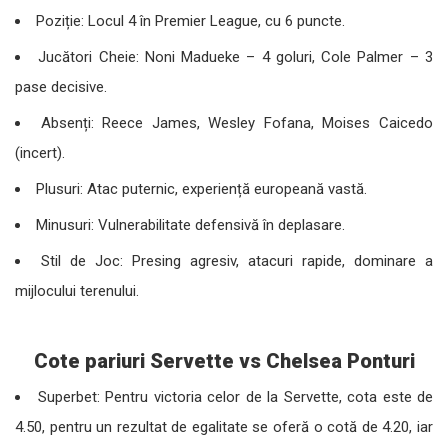
Poziție: Locul 4 în Premier League, cu 6 puncte.
Jucători Cheie: Noni Madueke – 4 goluri, Cole Palmer – 3
pase decisive.
Absenți: Reece James, Wesley Fofana, Moises Caicedo
(incert).
Plusuri: Atac puternic, experiență europeană vastă.
Minusuri: Vulnerabilitate defensivă în deplasare.
Stil de Joc: Presing agresiv, atacuri rapide, dominare a
mijlocului terenului.
Cote pariuri Servette vs Chelsea Ponturi
Superbet: Pentru victoria celor de la Servette, cota este de
4.50, pentru un rezultat de egalitate se oferă o cotă de 4.20, iar