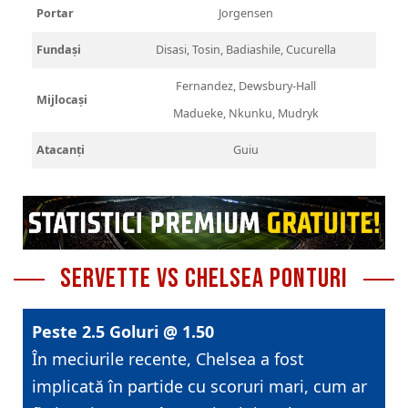
Portar
Jorgensen
Fundași
Disasi, Tosin, Badiashile, Cucurella
Fernandez, Dewsbury-Hall
Mijlocași
Madueke, Nkunku, Mudryk
Atacanți
Guiu
Servette vs Chelsea Ponturi
Peste 2.5 Goluri @ 1.50
În meciurile recente, Chelsea a fost
implicată în partide cu scoruri mari, cum ar