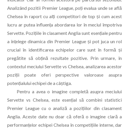
Analizând pozitii Premier League, poți evalua unde se află
Chelsea în raport cu alți competitori de top și cum acest
lucru ar putea influența abordarea lor în meciul împotriva
Servette. Pozițiile în clasament Anglia sunt esențiale pentru
a înțelege dinamica din Premier League și pot juca un rol
crucial în identificarea echipelor care sunt în formă și
pregătite să obțină rezultate pozitive. Prin urmare, în
contextul meciului Servette vs Chelsea, analizarea acestor
poziții poate oferi perspective valoroase asupra
potențialului echipei de a câștiga.
Pentru a avea o imagine completă asupra meciului
Servette vs Chelsea, este esențial să combini statistici
Premier League cu o analiză a pozițiilor din clasament
Anglia. Aceste date nu doar că oferă o imagine clară a
performanțelor echipei Chelsea în competițiile interne, dar