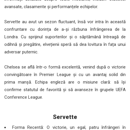
avansate, clasamente și performanțele echipelor.
Servette au avut un sezon fluctuant, însă vor intra în această
confruntare cu dorința de a-și răzbuna înfrângerea de la
Londra. Cu sprijinul suporterilor și o săptămână întreagă de
odihnă și pregătire, elvețienii speră să dea lovitura în fața unui
adversar puternic.
Chelsea se află într-o formă excelentă, venind după o victorie
convingătoare în Premier League și cu un avantaj solid din
prima manșă. Echipa engleză are o misiune clară: să își
confirme statutul de favorită și să avanseze în grupele UEFA
Conference League.
Servette
Forma Recentă: O victorie, un egal, patru înfrângeri în