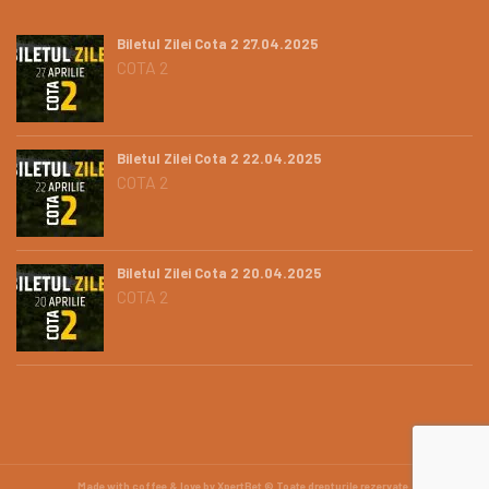
Biletul Zilei Cota 2 27.04.2025
COTA 2
Biletul Zilei Cota 2 22.04.2025
COTA 2
Biletul Zilei Cota 2 20.04.2025
COTA 2
Made with coffee & love by XpertBet © Toate drepturile rezervate.