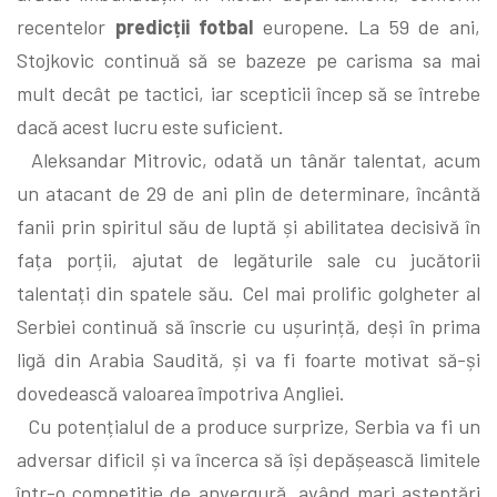
recentelor
predicții fotbal
europene. La 59 de ani,
Stojkovic continuă să se bazeze pe carisma sa mai
mult decât pe tactici, iar scepticii încep să se întrebe
dacă acest lucru este suficient.
Aleksandar Mitrovic, odată un tânăr talentat, acum
un atacant de 29 de ani plin de determinare, încântă
fanii prin spiritul său de luptă și abilitatea decisivă în
fața porții, ajutat de legăturile sale cu jucătorii
talentați din spatele său. Cel mai prolific golgheter al
Serbiei continuă să înscrie cu ușurință, deși în prima
ligă din Arabia Saudită, și va fi foarte motivat să-și
dovedească valoarea împotriva Angliei.
Cu potențialul de a produce surprize, Serbia va fi un
adversar dificil și va încerca să își depășească limitele
într-o competiție de anvergură, având mari așteptări