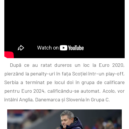
După ce au ratat dureros un loc la Euro 2020,
pierzând la penalty-uri în fața Scoției într-un play-off,
Serbia a terminat pe locul doi în grupa de calificare
pentru Euro 2024, calificându-se automat. Acolo, vor
întâlni Anglia, Danemarca și Slovenia în Grupa C.