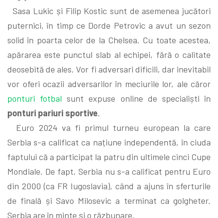
Sasa Lukic și Filip Kostic sunt de asemenea jucători
puternici, în timp ce Dorde Petrovic a avut un sezon
solid în poarta celor de la Chelsea. Cu toate acestea,
apărarea este punctul slab al echipei, fără o calitate
deosebită de ales. Vor fi adversari dificili, dar inevitabil
vor oferi ocazii adversarilor în meciurile lor, ale căror
ponturi fotbal
sunt expuse online de specialiști în
ponturi pariuri sportive
.
Euro 2024 va fi primul turneu european la care
Serbia s-a calificat ca națiune independentă, în ciuda
faptului că a participat la patru din ultimele cinci Cupe
Mondiale. De fapt, Serbia nu s-a calificat pentru Euro
din 2000 (ca FR Iugoslavia), când a ajuns în sferturile
de finală și Savo Milosevic a terminat ca golgheter.
Serbia are în minte și o răzbunare.