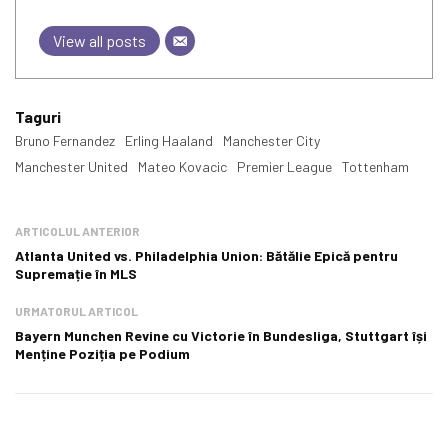
View all posts
Taguri
Bruno Fernandez
Erling Haaland
Manchester City
Manchester United
Mateo Kovacic
Premier League
Tottenham
ARTICOLUL ANTERIOR
Atlanta United vs. Philadelphia Union: Bătălie Epică pentru
Supremație în MLS
URMATORUL ARTICOL
Bayern Munchen Revine cu Victorie în Bundesliga, Stuttgart își
Menține Poziția pe Podium