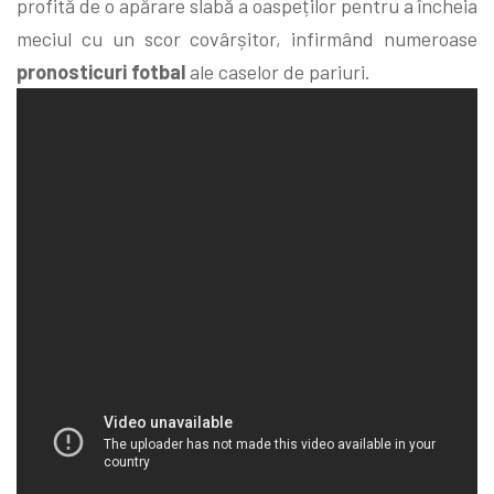
profită de o apărare slabă a oaspeților pentru a încheia
meciul cu un scor covârșitor, infirmând numeroase
pronosticuri fotbal
ale caselor de pariuri.