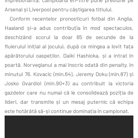
Arsenal și Liverpool pentru câștigarea titlului.
Conform recentelor pronosticuri fotbal din Anglia,
Haaland și-a adus contribuția în mod spectaculos,
deschizând scorul la doar 65 de secunde de la
fluierulul inițial al jocului, după ce mingea a lovit fața
apărătorului oaspeților, Daiki Hashioka, și a intrat în
poartă. Norvegianul a mai înscris odată din penalty, în
minutul 76. Kovacic (min.64), Jeremy Doku (min.87) și
Josko Gvardiol (min.90+3) au contribuit la victoria
gazdelor care nu numai că le consolidează poziția de
lideri, dar transmite și un mesaj puternic că echipa
este hotărâtă să-și continue dominația în campionat.