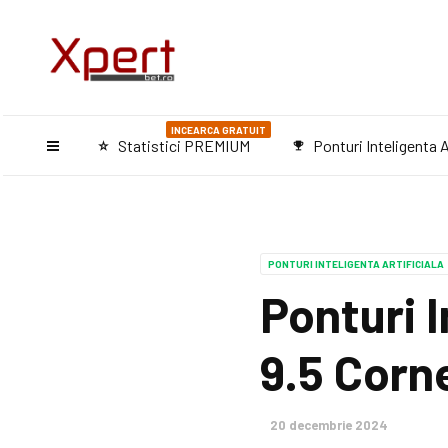
INCEARCA GRATUIT
Statistici PREMIUM
Ponturi Inteligenta A
star_purple500
emoji_events
PONTURI INTELIGENTA ARTIFICIALA
Ponturi I
9.5 Corn
20 decembrie 2024