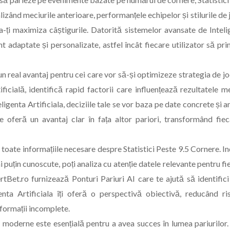
izând meciurile anterioare, performanțele echipelor și stilurile de j
-ți maximiza câștigurile. Datorită sistemelor avansate de Intelig
t adaptate și personalizate, astfel încât fiecare utilizator să p
 real avantaj pentru cei care vor să-și optimizeze strategia de j
ficială, identifică rapid factorii care influențează rezultatele me
ligenta Artificiala, deciziile tale se vor baza pe date concrete și a
e oferă un avantaj clar în fața altor pariori, transformând fie
ate informațiile necesare despre Statistici Peste 9.5 Cornere. Ind
puțin cunoscute, poți analiza cu atenție datele relevante pentru fi
rtBet.ro furnizează Ponturi Pariuri AI care te ajută să identifici
genta Artificiala îți oferă o perspectivă obiectivă, reducând ris
formații incomplete.
oderne este esențială pentru a avea succes în lumea pariurilor. 