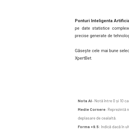
Ponturi Inteligenta Artifici
pe date statistice complexe
precise generate de tehnolog
Găsește cele mai bune selecț
XpertBet.
Nota AI
– Notă între 0 și 10 ca
Medie Cornere
: Reprezintă 
deplasare de cealaltă.
Forma +9.5
: Indică dacă în 