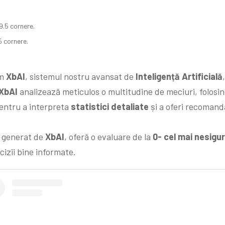
9.5 cornere.
5 cornere.
im
XbAI
, sistemul nostru avansat de
Inteligență Artificială
XbAI
analizează meticulos o multitudine de meciuri, folos
entru a interpreta
statistici detaliate
și a oferi recomand
, generat de
XbAI
, oferă o evaluare de la
0- cel mai nesigu
ecizii bine informate.