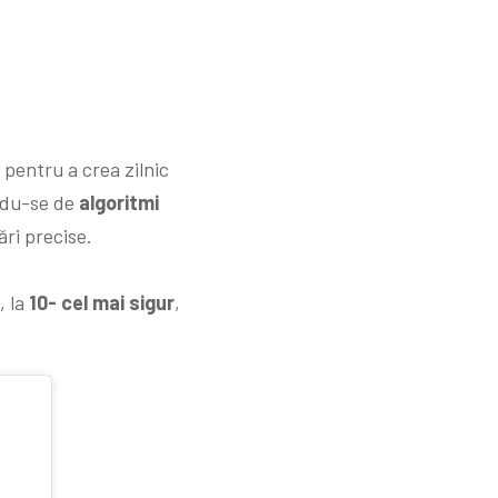
, pentru a crea zilnic
indu-se de
algoritmi
ări precise.
r
, la
10- cel mai sigur
,