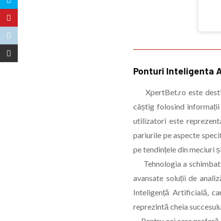
Ponturi Inteligenta A
XpertBet.ro este destinaț
câștig folosind informații
utilizatori este reprezen
pariurile pe aspecte specif
pe tendințele din meciuri 
Tehnologia a schimbat co
avansate soluții de anali
Inteligență Artificială, c
reprezintă cheia succesulu
Pentru cei care preferă s