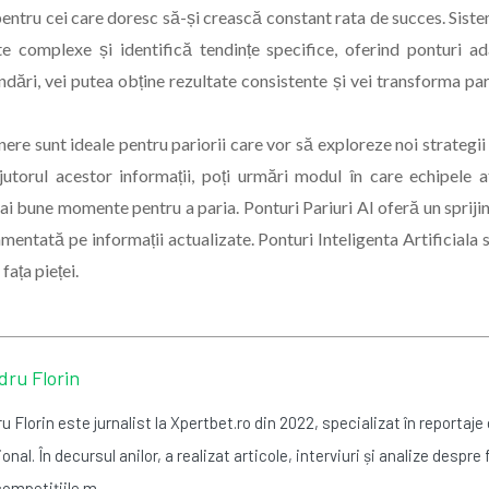
entru cei care doresc să-și crească constant rata de succes. Sist
te complexe și identifică tendințe specifice, oferind ponturi ad
ări, vei putea obține rezultate consistente și vei transforma pari
re sunt ideale pentru pariorii care vor să exploreze noi strategii
jutorul acestor informații, poți urmări modul în care echipele 
i bune momente pentru a paria. Ponturi Pariuri AI oferă un spriji
mentată pe informații actualizate. Ponturi Inteligenta Artificiala s
ața pieței.
dru Florin
u Florin este jurnalist la Xpertbet.ro din 2022, specializat în reportaje
onal. În decursul anilor, a realizat articole, interviuri și analize despre 
ompetițiile m...