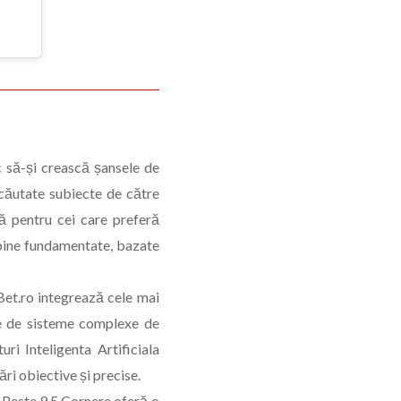
c să-și crească șansele de
i căutate subiecte de către
ră pentru cei care preferă
ii bine fundamentate, bazate
et.ro integrează cele mai
ate de sisteme complexe de
uri Inteligenta Artificiala
ri obiective și precise.
 Peste 9.5 Cornere oferă o