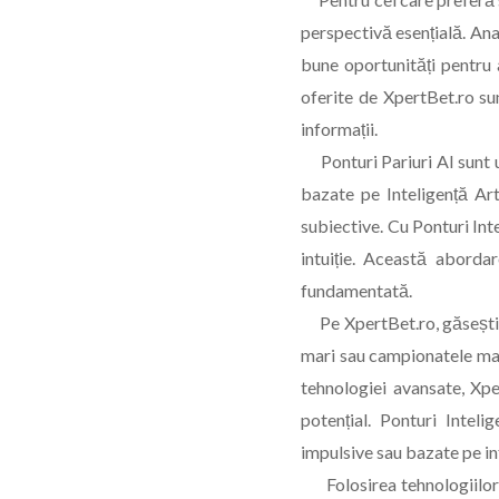
perspectivă esențială. Anal
bune oportunități pentru a
oferite de XpertBet.ro sun
informații.
Ponturi Pariuri AI sunt un
bazate pe Inteligență Arti
subiective. Cu Ponturi Inte
intuiție. Această abordar
fundamentată.
Pe XpertBet.ro, găsești to
mari sau campionatele mai 
tehnologiei avansate, Xpe
potențial. Ponturi Inteli
impulsive sau bazate pe in
Folosirea tehnologiilor m