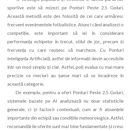
sportive este să mizezi pe Ponturi Peste 2.5 Goluri.
Această metodă este des folosită de cei care urmăresc
frecvent evenimentele fotbalistice. Atunci când analizezi o
competiție, este important să iei în considerare
performanța echipelor în trecut, stilul de joc, precum și
frecvența cu care reușesc să marcheze. Cu Ponturi
Inteligența Artificială, astfel de informații devin accesibile
într-un mod simplu și clar. Astfel, poți evalua cu mai mare
precizie ce meciuri au șanse mari să se încadreze în
această categorie.
De exemplu, pentru a oferi Ponturi Peste 2.5 Goluri,
sistemele bazate pe AI analizează nu doar statisticile
generale, ci și factorii contextuali, cum ar fi absențele
importante din echipă sau condițiile meteorologice. Astfel,
recomandările oferite sunt mai bine fundamentate și cresc