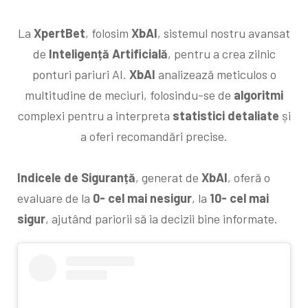
La
XpertBet
, folosim
XbAI
, sistemul nostru avansat
de
Inteligență Artificială
, pentru a crea zilnic
ponturi pariuri AI.
XbAI
analizează meticulos o
multitudine de meciuri, folosindu-se de
algoritmi
complexi pentru a interpreta
statistici detaliate
și
a oferi recomandări precise.
Indicele de Siguranță
, generat de
XbAI
, oferă o
evaluare de la
0- cel mai nesigur
, la
10- cel mai
sigur
, ajutând pariorii să ia decizii bine informate.