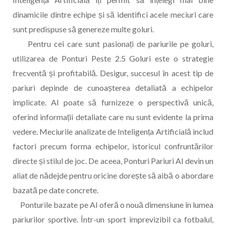
dinamicile dintre echipe și să identifici acele meciuri care
sunt predispuse să genereze multe goluri.
Pentru cei care sunt pasionați de pariurile pe goluri,
utilizarea de Ponturi Peste 2.5 Goluri este o strategie
frecventă și profitabilă. Desigur, succesul în acest tip de
pariuri depinde de cunoașterea detaliată a echipelor
implicate. AI poate să furnizeze o perspectivă unică,
oferind informații detaliate care nu sunt evidente la prima
vedere. Meciurile analizate de Inteligența Artificială includ
factori precum forma echipelor, istoricul confruntărilor
directe și stilul de joc. De aceea, Ponturi Pariuri AI devin un
aliat de nădejde pentru oricine dorește să aibă o abordare
bazată pe date concrete.
Ponturile bazate pe AI oferă o nouă dimensiune în lumea
pariurilor sportive. Într-un sport imprevizibil ca fotbalul,