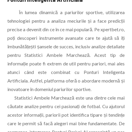
În lumea dinamică a pariurilor sportive, utilizarea
tehnologiei pentru a analiza meciurile și a face predicții
precise a devenit din ce în ce mai populară. Pe xpertbet.ro,
poți descoperi instrumente avansate care te ajută să îți
îmbunătățești șansele de succes, inclusiv analize detaliate
pentru Statistici Ambele Marchează. Acest tip de
informație poate fi extrem de util pentru pariori, mai ales
atunci când este combinat cu Ponturi Inteligenta
Artificiala. Astfel, platforma oferă o abordare modernă și
inovatoare în domeniul pariurilor sportive.
Statistici Ambele Marchează este una dintre cele mai
căutate analize pentru cei pasionați de fotbal. Cu ajutorul
acestor informații, pariorii pot identifica tipare și tendințe
care le permit să facă alegeri mai bine fundamentate. De
asemenea, integrarea Ponturi Pariuri AI reprezintă un pas