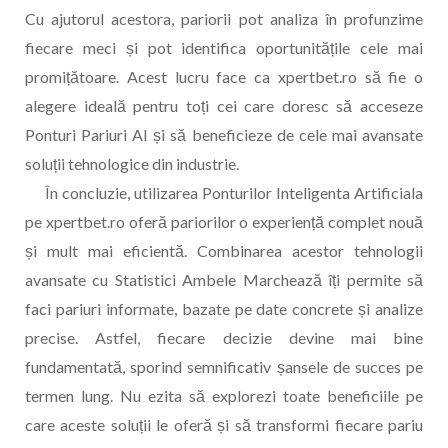
Cu ajutorul acestora, pariorii pot analiza în profunzime
fiecare meci și pot identifica oportunitățile cele mai
promițătoare. Acest lucru face ca xpertbet.ro să fie o
alegere ideală pentru toți cei care doresc să acceseze
Ponturi Pariuri AI și să beneficieze de cele mai avansate
soluții tehnologice din industrie.
În concluzie, utilizarea Ponturilor Inteligenta Artificiala
pe xpertbet.ro oferă pariorilor o experiență complet nouă
și mult mai eficientă. Combinarea acestor tehnologii
avansate cu Statistici Ambele Marchează îți permite să
faci pariuri informate, bazate pe date concrete și analize
precise. Astfel, fiecare decizie devine mai bine
fundamentată, sporind semnificativ șansele de succes pe
termen lung. Nu ezita să explorezi toate beneficiile pe
care aceste soluții le oferă și să transformi fiecare pariu