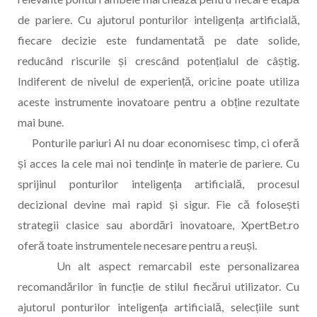
de pariere. Cu ajutorul ponturilor inteligența artificială,
fiecare decizie este fundamentată pe date solide,
reducând riscurile și crescând potențialul de câștig.
Indiferent de nivelul de experiență, oricine poate utiliza
aceste instrumente inovatoare pentru a obține rezultate
mai bune.
Ponturile pariuri AI nu doar economisesc timp, ci oferă
și acces la cele mai noi tendințe în materie de pariere. Cu
sprijinul ponturilor inteligența artificială, procesul
decizional devine mai rapid și sigur. Fie că folosești
strategii clasice sau abordări inovatoare, XpertBet.ro
oferă toate instrumentele necesare pentru a reuși.
Un alt aspect remarcabil este personalizarea
recomandărilor în funcție de stilul fiecărui utilizator. Cu
ajutorul ponturilor inteligența artificială, selecțiile sunt