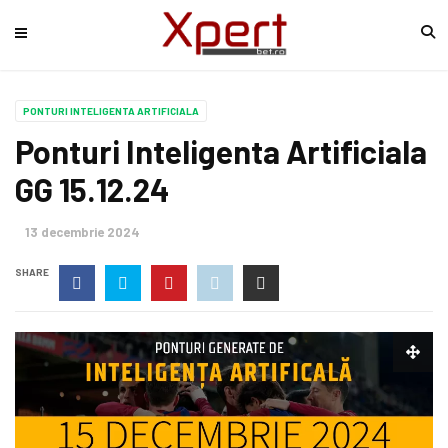
PONTURI INTELIGENTA ARTIFICIALA
Ponturi Inteligenta Artificiala
GG 15.12.24
13 decembrie 2024
SHARE