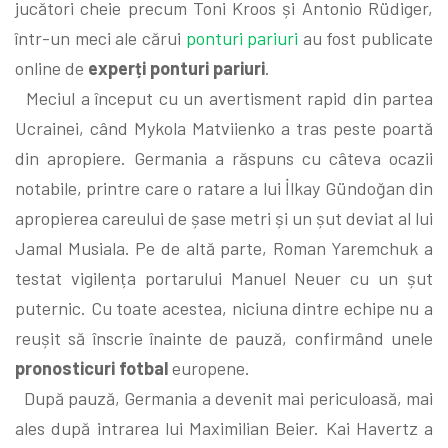
jucători cheie precum Toni Kroos și Antonio Rüdiger,
într-un meci ale cărui
ponturi pariuri
au fost publicate
online de
experți ponturi pariuri
.
Meciul a început cu un avertisment rapid din partea
Ucrainei, când Mykola Matviienko a tras peste poartă
din apropiere. Germania a răspuns cu câteva ocazii
notabile, printre care o ratare a lui İlkay Gündoğan din
apropierea careului de șase metri și un șut deviat al lui
Jamal Musiala. Pe de altă parte, Roman Yaremchuk a
testat vigilența portarului Manuel Neuer cu un șut
puternic. Cu toate acestea, niciuna dintre echipe nu a
reușit să înscrie înainte de pauză, confirmând unele
pronosticuri fotbal
europene.
După pauză, Germania a devenit mai periculoasă, mai
ales după intrarea lui Maximilian Beier. Kai Havertz a