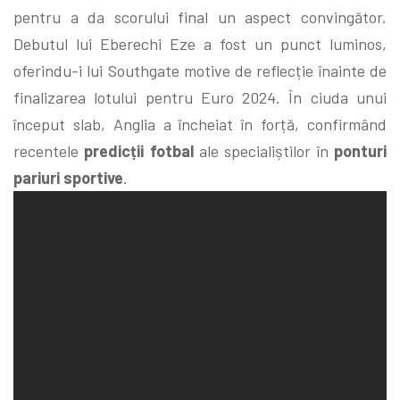
pentru a da scorului final un aspect convingător.
Debutul lui Eberechi Eze a fost un punct luminos,
oferindu-i lui Southgate motive de reflecție înainte de
finalizarea lotului pentru Euro 2024. În ciuda unui
început slab, Anglia a încheiat în forță, confirmând
recentele
predicții fotbal
ale specialiștilor în
ponturi
pariuri sportive
.