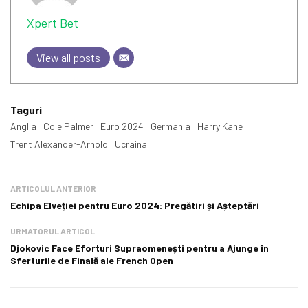
Xpert Bet
View all posts
Taguri
Anglia
Cole Palmer
Euro 2024
Germania
Harry Kane
Trent Alexander-Arnold
Ucraina
ARTICOLUL ANTERIOR
Echipa Elveției pentru Euro 2024: Pregătiri și Așteptări
URMATORUL ARTICOL
Djokovic Face Eforturi Supraomenești pentru a Ajunge în
Sferturile de Finală ale French Open