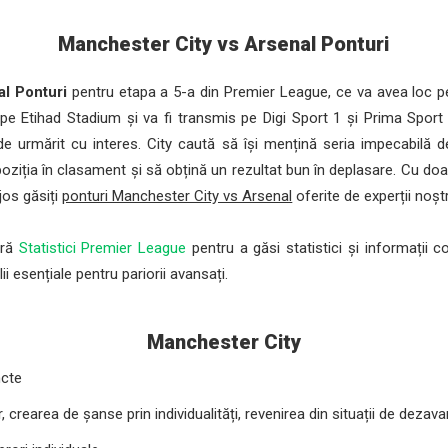
Manchester City vs Arsenal Ponturi
l Ponturi
pentru etapa a 5-a din Premier League, ce va avea loc p
pe Etihad Stadium și va fi transmis pe Digi Sport 1 și Prima Sport 1
e urmărit cu interes. City caută să își mențină seria impecabilă de
oziția în clasament și să obțină un rezultat bun în deplasare. Cu doa
jos găsiți
ponturi Manchester City vs Arsenal
oferite de experții noștr
tră
Statistici Premier League
pentru a găsi statistici și informații 
i esențiale pentru pariorii avansați.
Manchester City
ncte
, crearea de șanse prin individualități, revenirea din situații de dezava