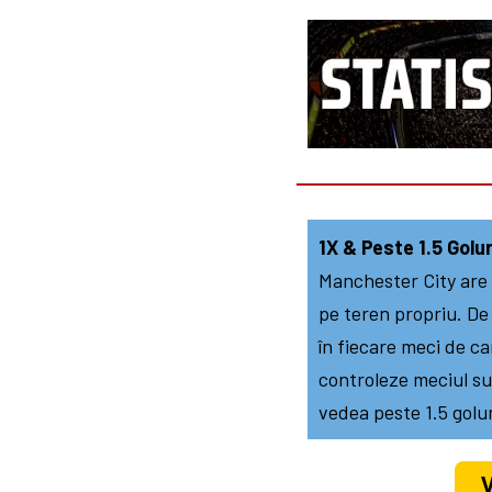
1X & Peste 1.5 Golur
Manchester City are u
pe teren propriu. De 
în fiecare meci de ca
controleze meciul su
vedea peste 1.5 golur