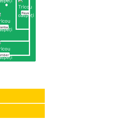
Raya
Saliba
imber