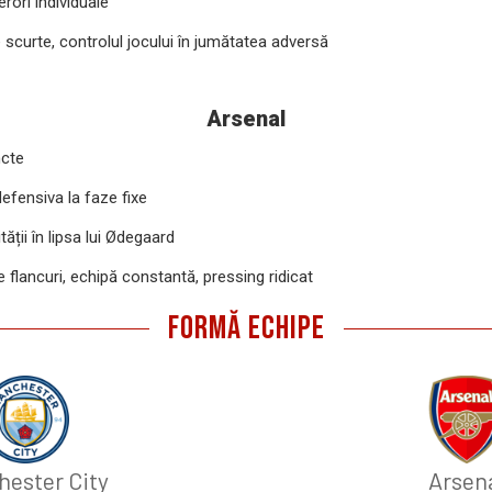
erori individuale
scurte, controlul jocului în jumătatea adversă
Arsenal
ncte
efensiva la faze fixe
ății în lipsa lui Ødegaard
 flancuri, echipă constantă, pressing ridicat
FORMĂ ECHIPE
ester City
Arsen