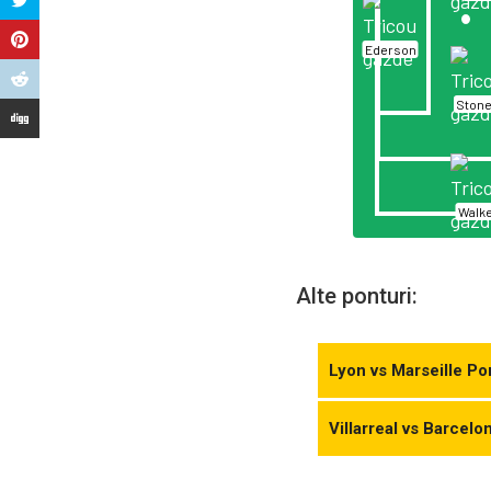
Ederson
Ston
Walk
Alte ponturi:
Lyon vs Marseille Po
Villarreal vs Barcel