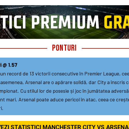
Ponturi
i @ 1.57
n record de 13 victorii consecutive în Premier League, ceea
asemenea, Arsenal are o apărare solidă, dar City a înscris c
mpionat. Cu stilul lor de posesie și joc în jumătatea adversă
nt mari. Arsenal poate aduce pericol în atac, ceea ce creșt
i.
VEZI STATISTICI MANCHESTER CITY VS ARSENA