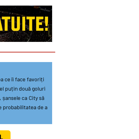
 ce îi face favoriți
el puțin două goluri
, șansele ca City să
e probabilitatea de a
L