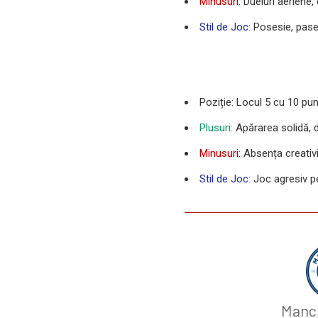
Minusuri:
Dueluri aeriene, 
Stil de Joc:
Posesie, pase 
Poziție: Locul 5 cu 10 pu
Plusuri:
Apărarea solidă, d
Minusuri:
Absența creativit
Stil de Joc:
Joc agresiv pe
Manch