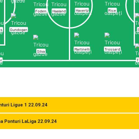
Havertz
Rice
Foden
Haaland
es
Gundogan
Martinelli
Trossard
Silva
er
T
nturi Ligue 1 22.09.24
ona Ponturi LaLiga 22.09.24