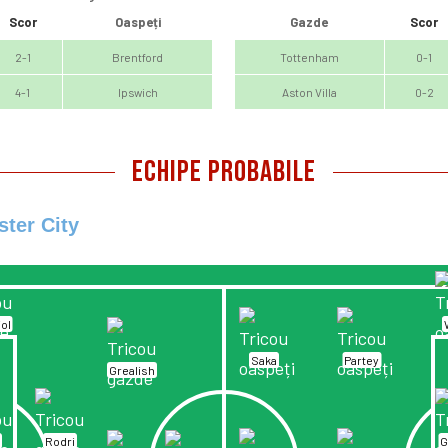
Scor
Oaspeți
Gazde
Scor
2-1
Brentford
Tottenham
0-1
4-1
Ipswich
Aston Villa
0-2
ECHIPE PROBABILE
ter City
ol
Saka
Partey
Grealish
s
Rodri
G