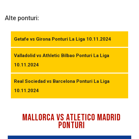
Alte ponturi:
Getafe vs Girona Ponturi La Liga 10.11.2024
Valladolid vs Athletic Bilbao Ponturi La Liga
10.11.2024
Real Sociedad vs Barcelona Ponturi La Liga
10.11.2024
Mallorca vs Atletico Madrid
ponturi