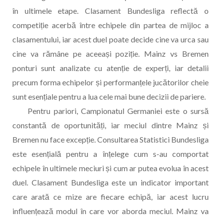
în ultimele etape. Clasament Bundesliga reflectă o
competiție acerbă între echipele din partea de mijloc a
clasamentului, iar acest duel poate decide cine va urca sau
cine va rămâne pe aceeași poziție. Mainz vs Bremen
ponturi sunt analizate cu atenție de experți, iar detalii
precum forma echipelor și performanțele jucătorilor cheie
sunt esențiale pentru a lua cele mai bune decizii de pariere.
Pentru pariori, Campionatul Germaniei este o sursă
constantă de oportunități, iar meciul dintre Mainz și
Bremen nu face excepție. Consultarea Statistici Bundesliga
este esențială pentru a înțelege cum s-au comportat
echipele în ultimele meciuri și cum ar putea evolua în acest
duel. Clasament Bundesliga este un indicator important
care arată ce mize are fiecare echipă, iar acest lucru
influențează modul în care vor aborda meciul. Mainz va