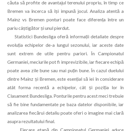
căuta să profite de avantajul terenului propriu, în timp ce
Bremen va încerca să își impună jocul. Analiza atentă a
Mainz vs Bremen ponturi poate face diferența între un
pariu câștigător și unul pierdut.
Statistici Bundesliga oferă informații detaliate despre
evoluția echipelor de-a lungul sezonului, iar aceste date
sunt extrem de utile pentru pariori. În Campionatul
Germaniei, meciurile pot fi imprevizibile, iar fiecare echipă
poate avea zile bune sau mai puțin bune. În cazul duelului
dintre Mainz și Bremen, este esențial să iei în considerare
atât forma recentă a echipelor, cât și poziția lor în
Clasament Bundesliga. Ponturile pentru acest meci trebuie
să fie bine fundamentate pe baza datelor disponibile, iar
analizarea fiecărui detaliu poate oferi o imagine mai clară
asupra rezultatului final.
Fiecare etapă din Campionatul Germaniei aduce