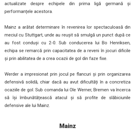
actualizate despre echipele din prima ligă germană și
performanțele acestora.
Mainz a arătat determinare în revenirea lor spectaculoasă din
meciul cu Stuttgart, unde au reușit să smulgă un punct după ce
au fost conduși cu 2-0. Sub conducerea lui Bo Henriksen,
echipa se remarcă prin capacitatea de a reveni în jocuri dificile
și prin abilitatea de a crea ocazii de gol din faze fixe.
Werder a impresionat prin jocul pe flancuri și prin organizarea
defensivă solidă, chiar dacă au avut dificultăți în a concretiza
ocaziile de gol. Sub comanda lui Ole Werner, Bremen va încerca
să își îmbunătățească atacul și să profite de slăbiciunile
defensive ale lui Mainz.
Mainz