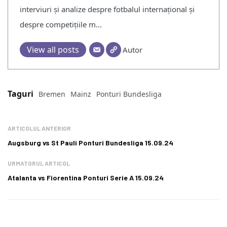
interviuri și analize despre fotbalul internațional și
despre competițiile m...
View all posts
Autor
Taguri
Bremen
Mainz
Ponturi Bundesliga
ARTICOLUL ANTERIOR
Augsburg vs St Pauli Ponturi Bundesliga 15.09.24
URMATORUL ARTICOL
Atalanta vs Fiorentina Ponturi Serie A 15.09.24