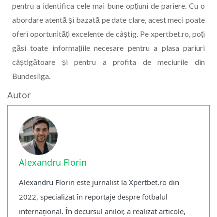
pentru a identifica cele mai bune opțiuni de pariere. Cu o
abordare atentă și bazată pe date clare, acest meci poate
oferi oportunități excelente de câștig. Pe xpertbet.ro, poți
găsi toate informațiile necesare pentru a plasa pariuri
câștigătoare și pentru a profita de meciurile din
Bundesliga.
Autor
Alexandru Florin
Alexandru Florin este jurnalist la Xpertbet.ro din
2022, specializat în reportaje despre fotbalul
internațional. În decursul anilor, a realizat articole,