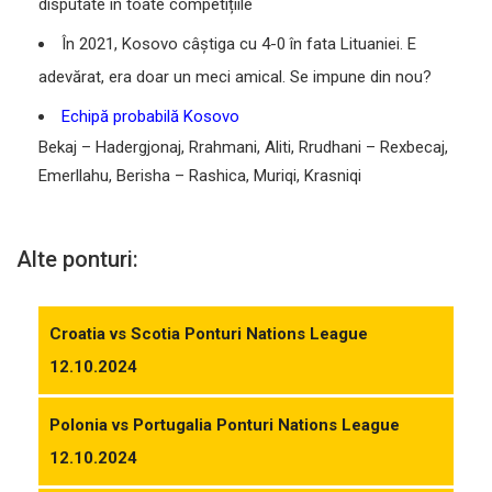
disputate în toate competițiile
În 2021, Kosovo câștiga cu 4-0 în fata Lituaniei. E
adevărat, era doar un meci amical. Se impune din nou?
Echipă probabilă Kosovo
Bekaj – Hadergjonaj, Rrahmani, Aliti, Rrudhani – Rexbecaj,
Emerllahu, Berisha – Rashica, Muriqi, Krasniqi
Alte ponturi:
Croatia vs Scotia Ponturi Nations League
12.10.2024
Polonia vs Portugalia Ponturi Nations League
12.10.2024