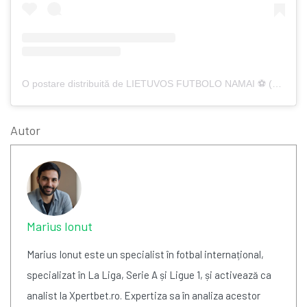
O postare distribuită de LIETUVOS FUTBOLO NAMAI ⚽️ (@ltfutbolas)
Autor
Marius Ionut
Marius Ionut este un specialist în fotbal internațional,
specializat în La Liga, Serie A și Ligue 1, și activează ca
analist la Xpertbet.ro. Expertiza sa în analiza acestor