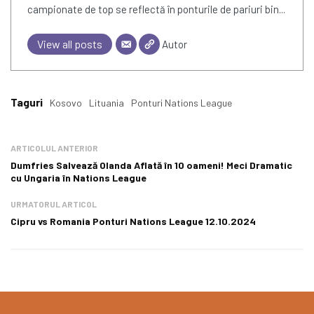
campionate de top se reflectă în ponturile de pariuri bin...
View all posts
Autor
Taguri
Kosovo
Lituania
Ponturi Nations League
ARTICOLUL ANTERIOR
Dumfries Salvează Olanda Aflată în 10 oameni! Meci Dramatic
cu Ungaria în Nations League
URMATORUL ARTICOL
Cipru vs Romania Ponturi Nations League 12.10.2024