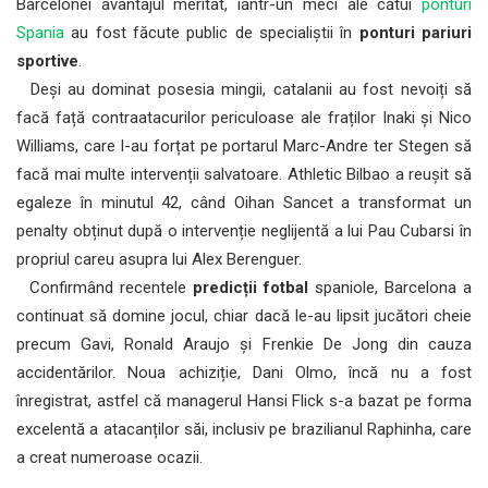
Barcelonei avantajul meritat, îăntr-un meci ale cătui
ponturi
Spania
au fost făcute public de specialiștii în
ponturi pariuri
sportive
.
Deși au dominat posesia mingii, catalanii au fost nevoiți să
facă față contraatacurilor periculoase ale fraților Inaki și Nico
Williams, care l-au forțat pe portarul Marc-Andre ter Stegen să
facă mai multe intervenții salvatoare. Athletic Bilbao a reușit să
egaleze în minutul 42, când Oihan Sancet a transformat un
penalty obținut după o intervenție neglijentă a lui Pau Cubarsi în
propriul careu asupra lui Alex Berenguer.
Confirmând recentele
predicții fotbal
spaniole, Barcelona a
continuat să domine jocul, chiar dacă le-au lipsit jucători cheie
precum Gavi, Ronald Araujo și Frenkie De Jong din cauza
accidentărilor. Noua achiziție, Dani Olmo, încă nu a fost
înregistrat, astfel că managerul Hansi Flick s-a bazat pe forma
excelentă a atacanților săi, inclusiv pe brazilianul Raphinha, care
a creat numeroase ocazii.