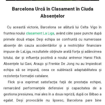
Barcelona Urcă în Clasament în Ciuda
Absențelor
Cu această victorie, Barcelona se alătură lui Celta Vigo în
fruntea noului
clasament La Liga
, având câte șase puncte după
primele două etape. Deși echipa se confruntă cu numeroase
absențe din cauza accidentărilor și a restricțiilor financiare
impuse de LaLiga, rezultatele obținute arată forța și adâncimea
lotului, dar și influența pozitivă a noului antrenor Hansi Flick.
Absențele lui Gavi, Araujo și Frenkie De Jong nu au împiedicat
echipa să se impună, ceea ce subliniază adaptabilitatea și
rezistența formației catalane.
Flick și-a exprimat satisfacția față de prestația echipei,
remarcând performanțele defensive și capacitatea de a
gestiona presiunea, mai ales în a doua repriză, după ce Bilbao a
egalat. Deși provocările nu lipsesc, Barcelona pare bine