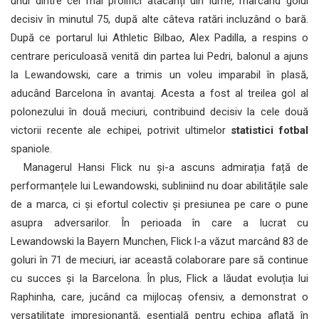
unul dintre cei mai prolifici atacanți din lume, marcând golul
decisiv în minutul 75, după alte câteva ratări incluzând o bară.
După ce portarul lui Athletic Bilbao, Alex Padilla, a respins o
centrare periculoasă venită din partea lui Pedri, balonul a ajuns
la Lewandowski, care a trimis un voleu imparabil în plasă,
aducând Barcelona în avantaj. Acesta a fost al treilea gol al
polonezului în două meciuri, contribuind decisiv la cele două
victorii recente ale echipei, potrivit ultimelor
statistici fotbal
spaniole.
Managerul Hansi Flick nu și-a ascuns admirația față de
performanțele lui Lewandowski, subliniind nu doar abilitățile sale
de a marca, ci și efortul colectiv și presiunea pe care o pune
asupra adversarilor. În perioada în care a lucrat cu
Lewandowski la Bayern Munchen, Flick l-a văzut marcând 83 de
goluri în 71 de meciuri, iar această colaborare pare să continue
cu succes și la Barcelona. În plus, Flick a lăudat evoluția lui
Raphinha, care, jucând ca mijlocaș ofensiv, a demonstrat o
versatilitate impresionantă, esențială pentru echipa aflată în