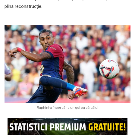
plină reconstrucție.
Raphinha încercând un gol cu călcâiul