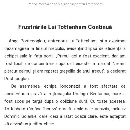
Pedro Porro a deschis scorul pentru Tottenham
Frustrările Lui Tottenham Continuă
Ange Postecoglou, antrenorul lui Tottenham, și-a exprimat
dezamăgirea la finalul meciului, evidențiind lipsa de eficiență a
echipei sale în fața porții. „Primul gol a fost excelent, dar am
fost lipsiți de concentrare după ce Leicester a marcat. Ne-am
pierdut calmul și am repetat greșelile de anul trecut”, a declarat
Postecoglou.
De asemenea, echipa londoneză a fost afectată de
accidentarea gravă a mijlocașului Rodrigo Bentancur, care a
fost scos pe targă după o coliziune dură. Cu toate acestea,
Tottenham rămâne încrezătoare în noile sale achiziții, inclusiv
Dominic Solanke, care, deși a ratat ocazii clare, este așteptat
să devină un jucător cheie.