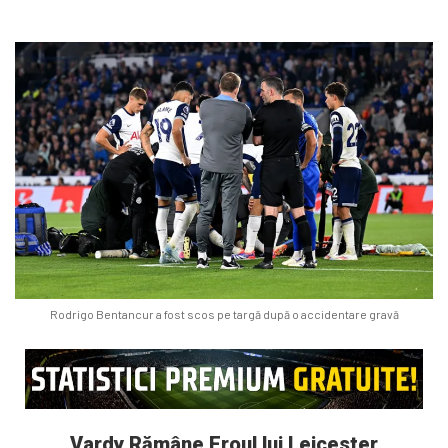
Rodrigo Bentancur a fost scos pe targă după o accidentare gravă
Vardy Rămâne Eroul lui Leicester