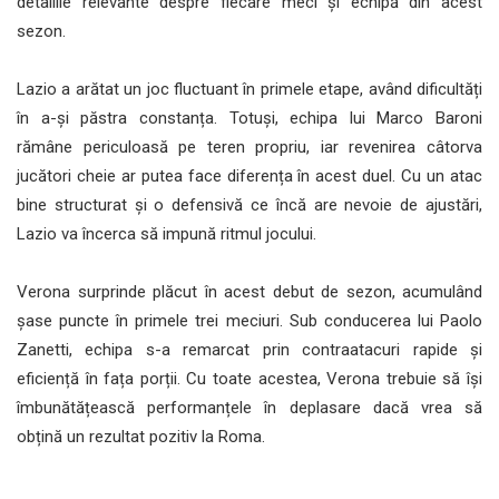
detaliile relevante despre fiecare meci și echipă din acest
sezon.
Lazio a arătat un joc fluctuant în primele etape, având dificultăți
în a-și păstra constanța. Totuși, echipa lui Marco Baroni
rămâne periculoasă pe teren propriu, iar revenirea câtorva
jucători cheie ar putea face diferența în acest duel. Cu un atac
bine structurat și o defensivă ce încă are nevoie de ajustări,
Lazio va încerca să impună ritmul jocului.
Verona surprinde plăcut în acest debut de sezon, acumulând
șase puncte în primele trei meciuri. Sub conducerea lui Paolo
Zanetti, echipa s-a remarcat prin contraatacuri rapide și
eficiență în fața porții. Cu toate acestea, Verona trebuie să își
îmbunătățească performanțele în deplasare dacă vrea să
obțină un rezultat pozitiv la Roma.