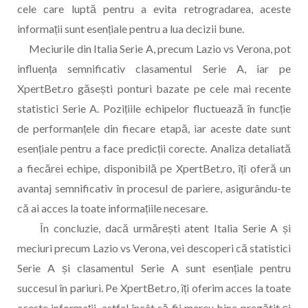
cele care luptă pentru a evita retrogradarea, aceste
informații sunt esențiale pentru a lua decizii bune.
Meciurile din Italia Serie A, precum Lazio vs Verona, pot
influența semnificativ clasamentul Serie A, iar pe
XpertBet.ro găsești ponturi bazate pe cele mai recente
statistici Serie A. Pozițiile echipelor fluctuează în funcție
de performanțele din fiecare etapă, iar aceste date sunt
esențiale pentru a face predicții corecte. Analiza detaliată
a fiecărei echipe, disponibilă pe XpertBet.ro, îți oferă un
avantaj semnificativ în procesul de pariere, asigurându-te
că ai acces la toate informațiile necesare.
În concluzie, dacă urmărești atent Italia Serie A și
meciuri precum Lazio vs Verona, vei descoperi că statistici
Serie A și clasamentul Serie A sunt esențiale pentru
succesul în pariuri. Pe XpertBet.ro, îți oferim acces la toate
aceste informații, astfel încât să fii mereu bine pregătit și