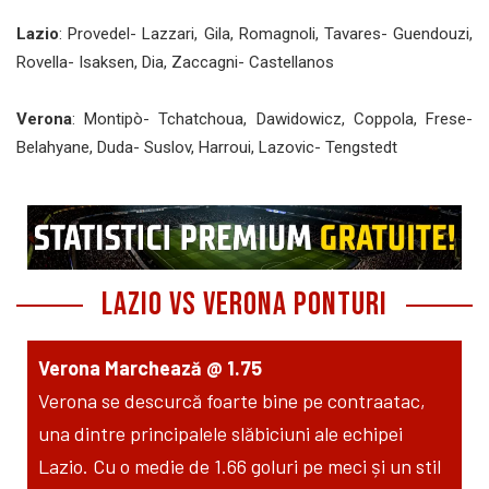
Lazio
:
Provedel- Lazzari, Gila, Romagnoli, Tavares- Guendouzi,
Rovella- Isaksen, Dia, Zaccagni- Castellanos
Verona
: Montipò- Tchatchoua, Dawidowicz, Coppola, Frese-
Belahyane, Duda- Suslov, Harroui, Lazovic- Tengstedt
Lazio vs Verona Ponturi
Verona Marchează @ 1.75
Verona se descurcă foarte bine pe contraatac,
una dintre principalele slăbiciuni ale echipei
Lazio. Cu o medie de 1.66 goluri pe meci și un stil