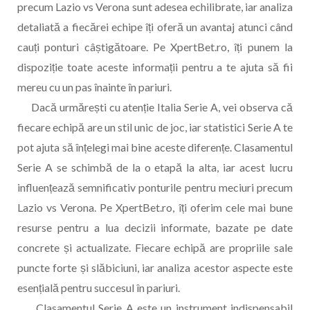
precum Lazio vs Verona sunt adesea echilibrate, iar analiza
detaliată a fiecărei echipe îți oferă un avantaj atunci când
cauți ponturi câștigătoare. Pe XpertBet.ro, îți punem la
dispoziție toate aceste informații pentru a te ajuta să fii
mereu cu un pas înainte în pariuri.
Dacă urmărești cu atenție Italia Serie A, vei observa că
fiecare echipă are un stil unic de joc, iar statistici Serie A te
pot ajuta să înțelegi mai bine aceste diferențe. Clasamentul
Serie A se schimbă de la o etapă la alta, iar acest lucru
influențează semnificativ ponturile pentru meciuri precum
Lazio vs Verona. Pe XpertBet.ro, îți oferim cele mai bune
resurse pentru a lua decizii informate, bazate pe date
concrete și actualizate. Fiecare echipă are propriile sale
puncte forte și slăbiciuni, iar analiza acestor aspecte este
esențială pentru succesul în pariuri.
Clasamentul Serie A este un instrument indispensabil