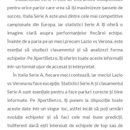
pentru orice parior care vrea să își maximizeze șansele de
succes. Italia Serie A este unul dintre cele mai competitive
campionate din Europa, iar statistici Serie A îți oferă o
imagine clară asupra performanțelor fiecărei echipe.
Înainte de a paria pe un meci precum Lazio vs Verona, este
esențial să studiezi clasamentul și să analizezi forma
echipelor. Pe XpertBet.ro, îți oferim toate aceste informații
într-un format ușor de accesat și interpretat.
În Italia Serie A, fiecare meci contează, iar meciul Lazio
vs Verona nu face excepție. Statistici Serie A și clasamentul
Serie A sunt esențiale pentru a face pariuri corecte și bine
informate. Pe XpertBet.ro, îți punem la dispoziție toate
aceste date într-un singur loc, astfel încât să poți urmări
evoluția echipelor și să faci cele mai bune predicții.
Indiferent dacă ești interesat de echipele de top sau de