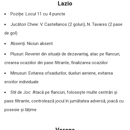
Lazio
Poziție: Locul 11 cu 4 puncte
Jucători Cheie: V. Castellanos (2 goluri), N. Tavares (2 pase
de gol)
Absenți: Niciun absent
Plusuri: Reveniri din situații de dezavantaj, atac pe flancuri,
crearea ocaziilor din pase filtrante, finalizarea ocaziilor
Minusuri: Evitarea ofsaidurilor, dueluri aeriene, evitarea
erorilor individuale
Stil de Joc: Atacă pe flancuri, folosește multe centrări și
pase filtrante, controlează jocul în jumătatea adversă, joacă cu
posesie și lățime
Verona