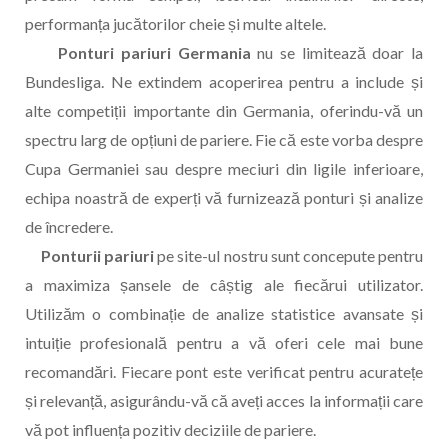
performanța jucătorilor cheie și multe altele.
Ponturi pariuri Germania
nu se limitează doar la
Bundesliga. Ne extindem acoperirea pentru a include și
alte competiții importante din Germania, oferindu-vă un
spectru larg de opțiuni de pariere. Fie că este vorba despre
Cupa Germaniei sau despre meciuri din ligile inferioare,
echipa noastră de experți vă furnizează ponturi și analize
de încredere.
Ponturii pariuri
pe site-ul nostru sunt concepute pentru
a maximiza șansele de câștig ale fiecărui utilizator.
Utilizăm o combinație de analize statistice avansate și
intuiție profesională pentru a vă oferi cele mai bune
recomandări. Fiecare pont este verificat pentru acuratețe
și relevanță, asigurându-vă că aveți acces la informații care
vă pot influența pozitiv deciziile de pariere.