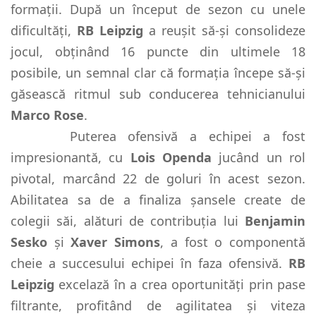
formații. După un început de sezon cu unele
dificultăți,
RB Leipzig
a reușit să-și consolideze
jocul, obținând 16 puncte din ultimele 18
posibile, un semnal clar că formația începe să-și
găsească ritmul sub conducerea tehnicianului
Marco Rose
.
Puterea ofensivă a echipei a fost
impresionantă, cu
Lois Openda
jucând un rol
pivotal, marcând 22 de goluri în acest sezon.
Abilitatea sa de a finaliza șansele create de
colegii săi, alături de contribuția lui
Benjamin
Sesko
și
Xaver Simons
, a fost o componentă
cheie a succesului echipei în faza ofensivă.
RB
Leipzig
excelază în a crea oportunități prin pase
filtrante, profitând de agilitatea și viteza