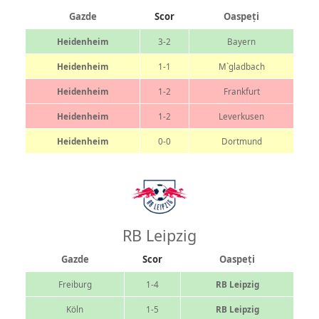
Gazde
Scor
Oaspeți
Heidenheim
3-2
Bayern
Heidenheim
1-1
M`gladbach
Heidenheim
1-2
Frankfurt
Heidenheim
1-2
Leverkusen
Heidenheim
0-0
Dortmund
RB Leipzig
Gazde
Scor
Oaspeți
Freiburg
1-4
RB Leipzig
Köln
1-5
RB Leipzig