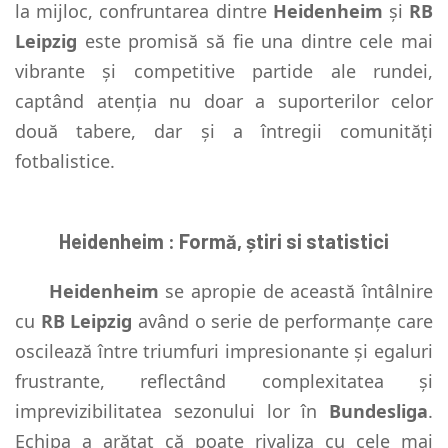
la mijloc, confruntarea dintre
Heidenheim
și
RB
Leipzig
este promisă să fie una dintre cele mai
vibrante și competitive partide ale rundei,
captând atenția nu doar a suporterilor celor
două tabere, dar și a întregii comunități
fotbalistice.
Heidenheim : Formă, știri si statistici
Heidenheim
se apropie de această întâlnire
cu
RB Leipzig
având o serie de performanțe care
oscilează între triumfuri impresionante și egaluri
frustrante, reflectând complexitatea și
imprevizibilitatea sezonului lor în
Bundesliga
.
Echipa a arătat că poate rivaliza cu cele mai