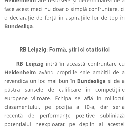
Heidenheim
are resursele și determinarea de a
face acest meci nu doar o simplă confruntare, ci
o declarație de forță în aspirațiile lor de top în
Bundesliga
.
RB Leipzig: Formă, știri si statistici
RB Leipzig
intră în această confruntare cu
Heidenheim
având propriile sale ambiții de a
revendica un loc mai bun în
Bundesliga
și de a
păstra șansele de calificare în competițiile
europene viitoare. Echipa se află în mijlocul
clasamentului, pe poziția a 10-a, dar seria
recentă de performanțe pozitive subliniază
potențialul neexploatat pe deplin al acestei