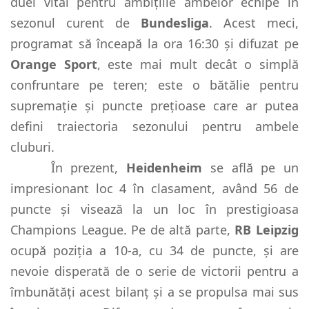
duel vital pentru ambițiile ambelor echipe în
sezonul curent de
Bundesliga
. Acest meci,
programat să înceapă la ora 16:30 și difuzat pe
Orange Sport
, este mai mult decât o simplă
confruntare pe teren; este o bătălie pentru
supremație și puncte prețioase care ar putea
defini traiectoria sezonului pentru ambele
cluburi.
În prezent,
Heidenheim
se află pe un
impresionant loc 4 în clasament, având 56 de
puncte și visează la un loc în prestigioasa
Champions League. Pe de altă parte,
RB Leipzig
ocupă poziția a 10-a, cu 34 de puncte, și are
nevoie disperată de o serie de victorii pentru a
îmbunătăți acest bilanț și a se propulsa mai sus