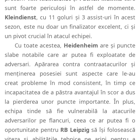
sunt foarte periculoși în astfel de momente.
Kleindienst
, cu 11 goluri și 3 assist-uri în acest
sezon, este nu doar un finalizator excelent, ci și
un pivot crucial în atacul echipei.
Cu toate acestea,
Heidenheim
are și puncte
slabe notabile care ar putea fi exploatate de
adversari. Apărarea contra contraatacurilor și
menținerea posesiei sunt aspecte care le-au
creat probleme în mod consistent, în timp ce
incapacitatea de a păstra avantajul în scor a dus
la pierderea unor puncte importante. În plus,
echipa tinde să fie vulnerabilă la atacurile
adversarilor pe flancuri, ceea ce ar putea fi o
oportunitate pentru
RB Leipzig
să își folosească
viteza și abilitățile tehnice pe aripi pentru a