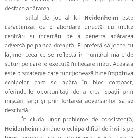
desface apărarea.
Stilul de joc al lui
Heidenheim
este
caracterizat de o abordare directă, cu multe
centrări și încercări de a penetra apărarea
adversă pe partea dreaptă. Ei preferă să joace cu
lățime, ceea ce se reflectă în numărul mare de
șuturi pe care le execută în fiecare meci. Aceasta
este o strategie care funcționează bine împotriva
echipelor care se apără în bloc compact,
oferindu-le oportunități de a crea spații prin
mișcări largi și prin forțarea adversarilor să se
deschidă.
În ciuda unor probleme de consistență,
Heidenheim
rămâne o echipă dificil de învins pe
teren propriu, cu o atmosferă acasă care îi