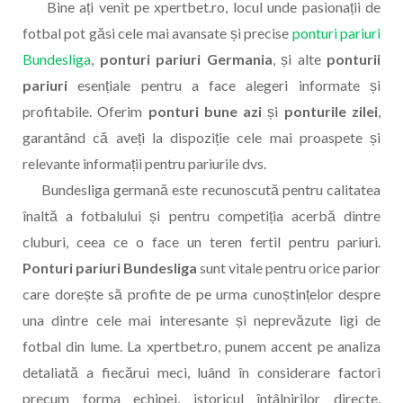
Bine ați venit pe xpertbet.ro, locul unde pasionații de
fotbal pot găsi cele mai avansate și precise
ponturi pariuri
Bundesliga
,
ponturi pariuri Germania
, și alte
ponturii
pariuri
esențiale pentru a face alegeri informate și
profitabile. Oferim
ponturi bune azi
și
ponturile zilei
,
garantând că aveți la dispoziție cele mai proaspete și
relevante informații pentru pariurile dvs.
Bundesliga germană este recunoscută pentru calitatea
înaltă a fotbalului și pentru competiția acerbă dintre
cluburi, ceea ce o face un teren fertil pentru pariuri.
Ponturi pariuri Bundesliga
sunt vitale pentru orice parior
care dorește să profite de pe urma cunoștințelor despre
una dintre cele mai interesante și neprevăzute ligi de
fotbal din lume. La xpertbet.ro, punem accent pe analiza
detaliată a fiecărui meci, luând în considerare factori
precum forma echipei, istoricul întâlnirilor directe,