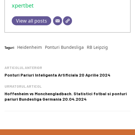
xpertbet
View all posts
Heidenheim
Ponturi Bundesliga
RB Leipzig
Taguri
ARTICOLUL ANTERIOR
Ponturi Pariuri Inteligenta Artificiala 20 Aprilie 2024
URMATORUL ARTICOL
Hoffenheim vs Monchengladbach. Statistici fotbal si ponturi
pariuri Bundesliga Germania 20.04.2024