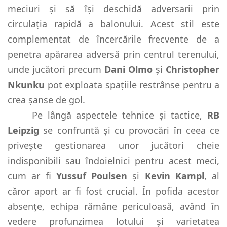
meciuri și să își deschidă adversarii prin
circulația rapidă a balonului. Acest stil este
complementat de încercările frecvente de a
penetra apărarea adversă prin centrul terenului,
unde jucători precum
Dani Olmo
și
Christopher
Nkunku
pot exploata spațiile restrânse pentru a
crea șanse de gol.
Pe lângă aspectele tehnice și tactice,
RB
Leipzig
se confruntă și cu provocări în ceea ce
privește gestionarea unor jucători cheie
indisponibili sau îndoielnici pentru acest meci,
cum ar fi
Yussuf Poulsen
și
Kevin Kampl
, al
căror aport ar fi fost crucial. În pofida acestor
absențe, echipa rămâne periculoasă, având în
vedere profunzimea lotului și varietatea