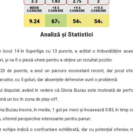
Analiză și Statistici
pe locul 14 în Superliga cu 13 puncte, a arătat o îmbunătățire ac
ri, și va fi o piesă-cheie pentru a obține un rezultat pozitiv.
 20 de puncte, a avut un parcurs inconstant recent, dar jocul ofe
rcator, cu 5 goluri, dar absențele defensive sunt o problemă.
ul disputat, având în vedere că Gloria Buzau este motivată de perf
ină un loc în zona de play-off.
oria Buzau înscrie, în medie, 1 gol pe meci și încasează 0.83, în timp
ă, oferind perspective interesante pentru pariuri.
echipe indică o confruntare echilibrată, dar cu potențial ofensiv, 