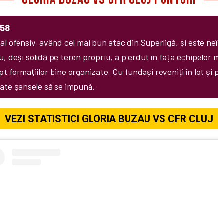
.58
al ofensiv, având cel mai bun atac din Superligă, și este neî
u, deși solidă pe teren propriu, a pierdut în fața echipelor 
iept formațiilor bine organizate. Cu fundași reveniți în lot ș
oate șansele să se impună.
VEZI STATISTICI GLORIA BUZAU VS CFR CLUJ