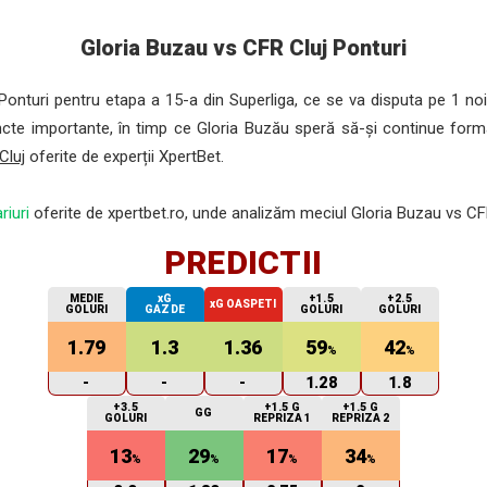
Gloria Buzau vs CFR Cluj Ponturi
onturi pentru etapa a 15-a din Superliga, ce se va disputa pe 1 no
ncte importante, în timp ce Gloria Buzău speră să-și continue form
Cluj
oferite de experții XpertBet.
riuri
oferite de xpertbet.ro, unde analizăm meciul Gloria Buzau vs CFR 