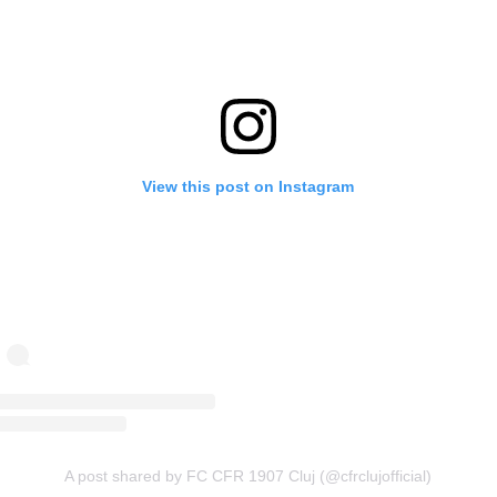
View this post on Instagram
A post shared by FC CFR 1907 Cluj (@cfrclujofficial)