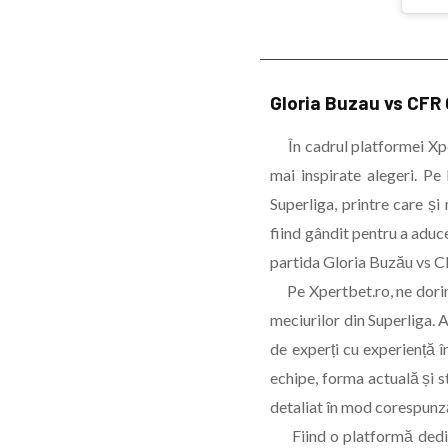
Gloria Buzau vs CFR 
În cadrul platformei Xpert
mai inspirate alegeri. P
Superliga, printre care și
fiind gândit pentru a aduc
partida Gloria Buzău vs C
Pe Xpertbet.ro, ne dorim s
meciurilor din Superliga. 
de experți cu experiență î
echipe, forma actuală și s
detaliat în mod corespunzăt
Fiind o platformă dedicat