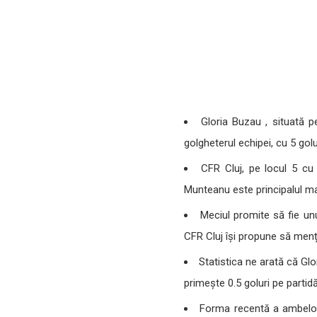
Gloria Buzau , situată 
golgheterul echipei, cu 5 golu
CFR Cluj, pe locul 5 cu
Munteanu este principalul ma
Meciul promite să fie un
CFR Cluj își propune să menț
Statistica ne arată că Gl
primește 0.5 goluri pe partid
Forma recentă a ambelor 