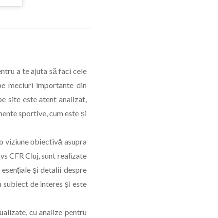
tru a te ajuta să faci cele
pe meciuri importante din
e site este atent analizat,
mente sportive, cum este și
 o viziune obiectivă asupra
vs CFR Cluj, sunt realizate
esențiale și detalii despre
 subiect de interes și este
alizate, cu analize pentru