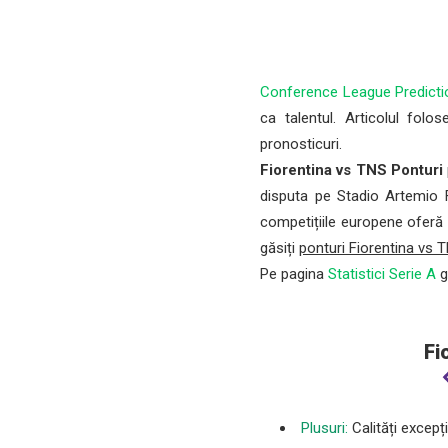
Conference League Predicti
ca talentul. Articolul folo
pronosticuri.
Fiorentina vs TNS Ponturi
disputa pe Stadio Artemio F
competițiile europene oferă 
găsiți
ponturi Fiorentina vs 
Pe pagina
Statistici Serie A
g
Fi
Plusuri:
Calități excepți