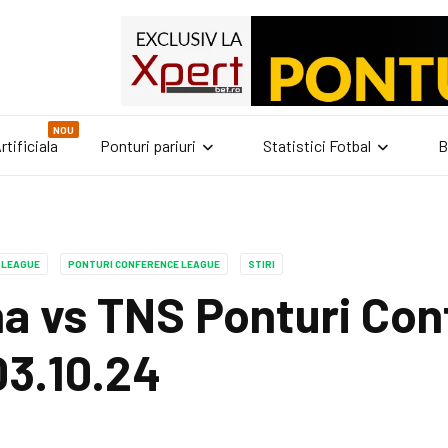
NOU
rtificiala
Ponturi pariuri
Statistici Fotbal
B
 LEAGUE
PONTURI CONFERENCE LEAGUE
STIRI
na vs TNS Ponturi Co
3.10.24