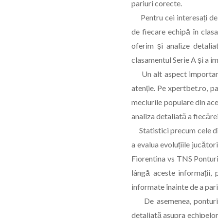
pariuri corecte.
Pentru cei interesați de c
de fiecare echipă în clasa
oferim și analize detali
clasamentul Serie A și a i
Un alt aspect important 
atenție. Pe xpertbet.ro, pa
meciurile populare din ace
analiza detaliată a fiecăre
Statistici precum cele din
a evalua evoluțiile jucăto
Fiorentina vs TNS Ponturi,
lângă aceste informații, 
informate înainte de a pari
De asemenea, ponturile 
detaliată asupra echipelor 