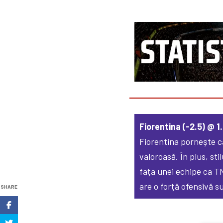
Fiorentina (-2.5) @ 1
Fiorentina pornește c
valoroasă. În plus, sti
fața unei echipe ca TN
are o forță ofensivă s
SHARE