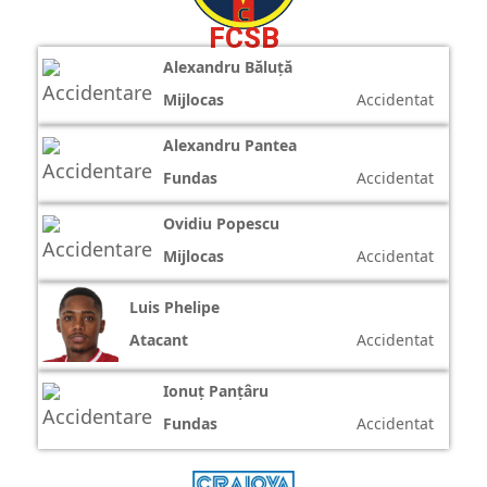
FCSB
Alexandru Băluță
Mijlocas
Accidentat
Alexandru Pantea
Fundas
Accidentat
Ovidiu Popescu
Mijlocas
Accidentat
Luis Phelipe
Atacant
Accidentat
Ionuț Panțâru
Fundas
Accidentat