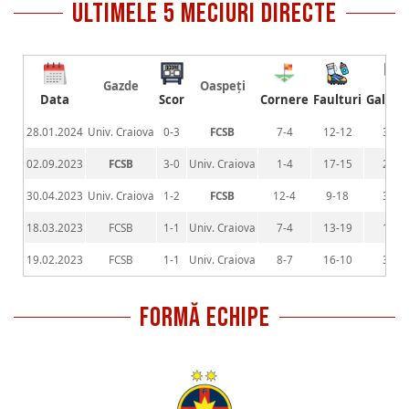
ultimele 5 meciuri directe
Gazde
Oaspeți
Data
Scor
Cornere
Faulturi
Galben
28.01.2024
Univ. Craiova
0-3
FCSB
7-4
12-12
3-2
02.09.2023
FCSB
3-0
Univ. Craiova
1-4
17-15
2-7
30.04.2023
Univ. Craiova
1-2
FCSB
12-4
9-18
3-6
18.03.2023
FCSB
1-1
Univ. Craiova
7-4
13-19
1-1
19.02.2023
FCSB
1-1
Univ. Craiova
8-7
16-10
3-2
FORMĂ ECHIPE