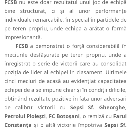
FCSB
nu este doar rezultatul unui joc de echipă
bine structurat, ci și al unor performanțe
individuale remarcabile, în special în partidele de
pe teren propriu, unde echipa a arătat o formă
impresionantă.
FCSB
a demonstrat o forță considerabilă în
meciurile desfășurate pe teren propriu, unde a
înregistrat o serie de victorii care au consolidat
poziția de lider al echipei în clasament. Ultimele
cinci meciuri de acasă au evidențiat capacitatea
echipei de a se impune chiar și în condiții dificile,
obținând rezultate pozitive în fața unor adversari
de calibru: victorii cu
Sepsi Sf. Gheorghe
,
Petrolul Ploiești
,
FC Botoșani
, o remiză cu
Farul
Constanța
și o altă victorie împotriva
Sepsi Sf.