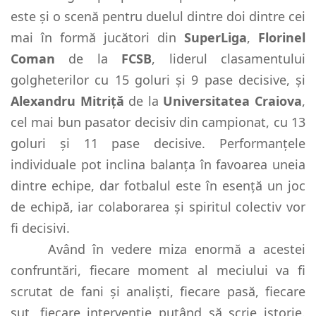
este și o scenă pentru duelul dintre doi dintre cei
mai în formă jucători din
SuperLiga
,
Florinel
Coman
de la
FCSB
, liderul clasamentului
golgheterilor cu 15 goluri și 9 pase decisive, și
Alexandru Mitriță
de la
Universitatea Craiova
,
cel mai bun pasator decisiv din campionat, cu 13
goluri și 11 pase decisive. Performanțele
individuale pot inclina balanța în favoarea uneia
dintre echipe, dar fotbalul este în esență un joc
de echipă, iar colaborarea și spiritul colectiv vor
fi decisivi.
Având în vedere miza enormă a acestei
confruntări, fiecare moment al meciului va fi
scrutat de fani și analiști, fiecare pasă, fiecare
șut, fiecare intervenție putând să scrie istorie.