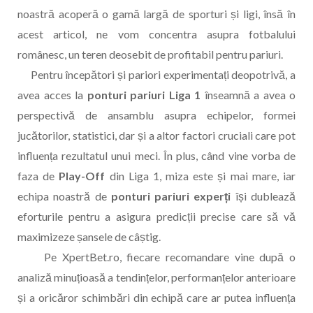
noastră acoperă o gamă largă de sporturi și ligi, însă în
acest articol, ne vom concentra asupra fotbalului
românesc, un teren deosebit de profitabil pentru pariuri.
Pentru începători și pariori experimentați deopotrivă, a
avea acces la
ponturi pariuri Liga 1
înseamnă a avea o
perspectivă de ansamblu asupra echipelor, formei
jucătorilor, statistici, dar și a altor factori cruciali care pot
influența rezultatul unui meci. În plus, când vine vorba de
faza de
Play-Off
din Liga 1, miza este și mai mare, iar
echipa noastră de
ponturi pariuri experți
își dublează
eforturile pentru a asigura predicții precise care să vă
maximizeze șansele de câștig.
Pe XpertBet.ro, fiecare recomandare vine după o
analiză minuțioasă a tendințelor, performanțelor anterioare
și a oricăror schimbări din echipă care ar putea influența