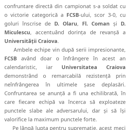
confruntare directă din campionat s-a soldat cu
o victorie categorică a
FCSB
-ului, scor 3-0, cu
goluri înscrise de
D. Olaru
,
Fl. Coman
și
D.
Miculescu
, accentuând dorința de revanșă a
Universității Craiova
.
Ambele echipe vin după serii impresionante,
FCSB
având doar o înfrângere în acest an
calendaristic, iar
Universitatea Craiova
demonstrând o remarcabilă rezistență prin
neînfrângerea în ultimele șase deplasări.
Confruntarea se anunță a fi una echilibrată, în
care fiecare echipă va încerca să exploateze
punctele slabe ale adversarului, dar și să își
valorifice la maximum punctele forte.
Pe lângă lupta pentru suprematie, acest meci