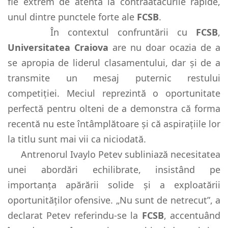
fie extrem de atentă la contraatacurile rapide,
unul dintre punctele forte ale
FCSB
.
În contextul confruntării cu
FCSB
,
Universitatea Craiova
are nu doar ocazia de a
se apropia de liderul clasamentului, dar și de a
transmite un mesaj puternic restului
competiției. Meciul reprezintă o oportunitate
perfectă pentru olteni de a demonstra că forma
recentă nu este întâmplătoare și că aspirațiile lor
la titlu sunt mai vii ca niciodată.
Antrenorul Ivaylo Petev subliniază necesitatea
unei abordări echilibrate, insistând pe
importanța apărării solide și a exploatării
oportunităților ofensive. „Nu sunt de netrecut”, a
declarat Petev referindu-se la
FCSB
, accentuând