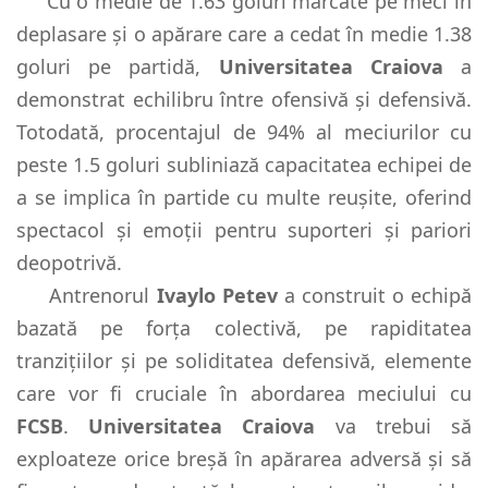
Cu o medie de 1.63 goluri marcate pe meci în
deplasare și o apărare care a cedat în medie 1.38
goluri pe partidă,
Universitatea Craiova
a
demonstrat echilibru între ofensivă și defensivă.
Totodată, procentajul de 94% al meciurilor cu
peste 1.5 goluri subliniază capacitatea echipei de
a se implica în partide cu multe reușite, oferind
spectacol și emoții pentru suporteri și pariori
deopotrivă.
Antrenorul
Ivaylo Petev
a construit o echipă
bazată pe forța colectivă, pe rapiditatea
tranzițiilor și pe soliditatea defensivă, elemente
care vor fi cruciale în abordarea meciului cu
FCSB
.
Universitatea Craiova
va trebui să
exploateze orice breșă în apărarea adversă și să