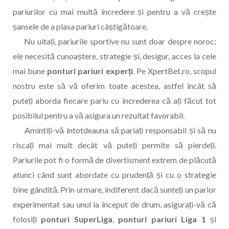
pariurilor cu mai multă încredere și pentru a vă crește
șansele de a plasa pariuri câștigătoare.
Nu uitați, pariurile sportive nu sunt doar despre noroc;
ele necesită cunoaștere, strategie și, desigur, acces la cele
mai bune
ponturi pariuri experți
. Pe XpertBet.ro, scopul
nostru este să vă oferim toate acestea, astfel încât să
puteți aborda fiecare pariu cu încrederea că ați făcut tot
posibilul pentru a vă asigura un rezultat favorabil.
Amintiți-vă întotdeauna să pariați responsabil și să nu
riscați mai mult decât vă puteți permite să pierdeți.
Pariurile pot fi o formă de divertisment extrem de plăcută
atunci când sunt abordate cu prudență și cu o strategie
bine gândită. Prin urmare, indiferent dacă sunteți un parior
experimentat sau unul la început de drum, asigurați-vă că
folosiți
ponturi SuperLiga
,
ponturi pariuri Liga 1
și