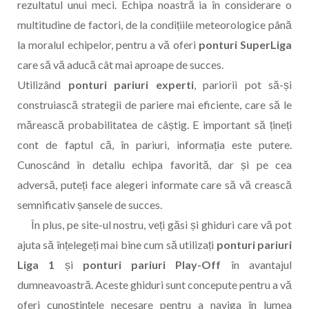
rezultatul unui meci. Echipa noastră ia în considerare o
multitudine de factori, de la condițiile meteorologice până
la moralul echipelor, pentru a vă oferi
ponturi SuperLiga
care să vă aducă cât mai aproape de succes.
Utilizând
ponturi pariuri experti
, pariorii pot să-și
construiască strategii de pariere mai eficiente, care să le
mărească probabilitatea de câștig. E important să țineți
cont de faptul că, în pariuri, informația este putere.
Cunoscând în detaliu echipa favorită, dar și pe cea
adversă, puteți face alegeri informate care să vă crească
semnificativ șansele de succes.
În plus, pe site-ul nostru, veți găsi și ghiduri care vă pot
ajuta să înțelegeți mai bine cum să utilizați
ponturi pariuri
Liga 1
și
ponturi pariuri Play-Off
în avantajul
dumneavoastră. Aceste ghiduri sunt concepute pentru a vă
oferi cunoștințele necesare pentru a naviga în lumea