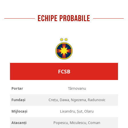
ECHIPE PROBABILE
FCSB
Portar
Târnovanu
Fundași
Crețu, Dawa, Ngezena, Radunovic
Mijlocași
Lixandru, Șut, Olaru
Atacanți
Popescu, Miculescu, Coman