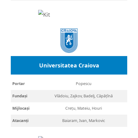
Universitatea Craiova
Portar
Popescu
Fundași
Vlădoiu, Zajkov, Badelj, Căpățînă
Mijlocași
Crețu, Mateiu, Houri
Atacanți
Baiaram, Ivan, Markovic