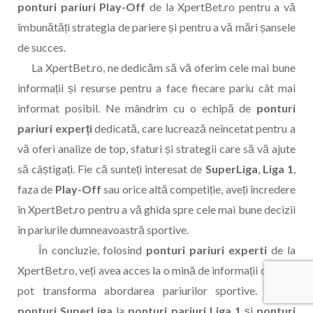
ponturi pariuri Play-Off
de la XpertBet.ro pentru a vă
îmbunătăți strategia de pariere și pentru a vă mări șansele
de succes.
La XpertBet.ro, ne dedicăm să vă oferim cele mai bune
informații și resurse pentru a face fiecare pariu cât mai
informat posibil. Ne mândrim cu o echipă de
ponturi
pariuri experți
dedicată, care lucrează neîncetat pentru a
vă oferi analize de top, sfaturi și strategii care să vă ajute
să câștigați. Fie că sunteți interesat de
SuperLiga
,
Liga 1
,
faza de
Play-Off
sau orice altă competiție, aveți încredere
în XpertBet.ro pentru a vă ghida spre cele mai bune decizii
în pariurile dumneavoastră sportive.
În concluzie, folosind
ponturi pariuri experti
de la
XpertBet.ro, veți avea acces la o mină de informații care vă
pot transforma abordarea pariurilor sportive. De la
ponturi SuperLiga
la
ponturi pariuri Liga 1
și
ponturi