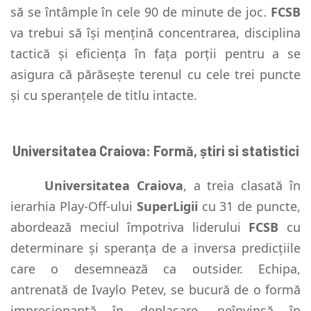
să se întâmple în cele 90 de minute de joc.
FCSB
va trebui să își mențină concentrarea, disciplina
tactică și eficiența în fața porții pentru a se
asigura că părăsește terenul cu cele trei puncte
și cu speranțele de titlu intacte.
Universitatea Craiova: Formă, știri si statistici
Universitatea Craiova
, a treia clasată în
ierarhia Play-Off-ului
SuperLigii
cu 31 de puncte,
abordează meciul împotriva liderului
FCSB
cu
determinare și speranța de a inversa predicțiile
care o desemnează ca outsider. Echipa,
antrenată de Ivaylo Petev, se bucură de o formă
impresionantă în deplasare, neînvinsă în