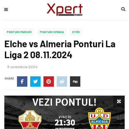
PONTURI PARIURI
PONTURI SPANIA
STIRI
Elche vs Almeria Ponturi La
Liga 2 08.11.2024
8 noiembrie 2024
SHARE