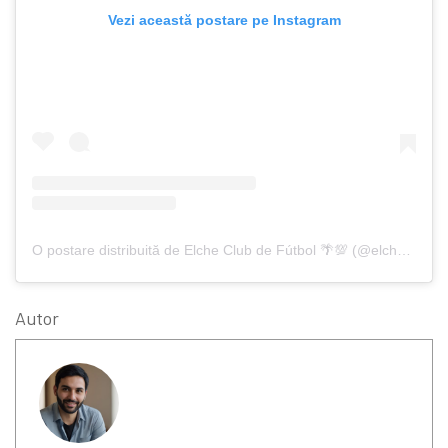
Vezi această postare pe Instagram
O postare distribuită de Elche Club de Fútbol 🌴💯 (@elchecf)
Autor