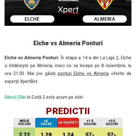
Elche vs Almeria Ponturi
Elche vs Almeria Ponturi
. În etapa a 14-a din La Liga 2, Elche
o întâlnește pe Almeria, meci ce va începe pe 8 noiembrie, la
ora 21:30. Mai jos găsiți
ponturi Elche vs Almeria
oferite de
experții XpertBet.
Biletul Zilei
în Cotă 2 este acum pe site!