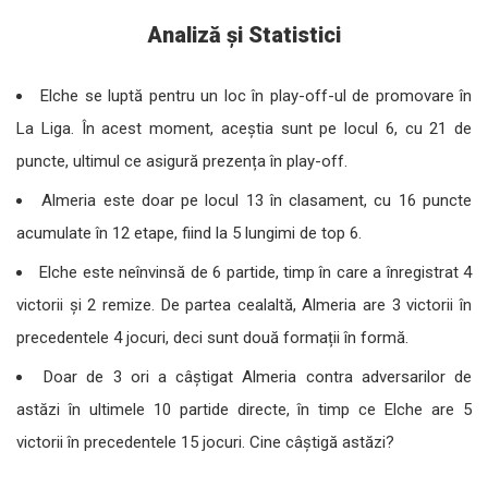
Analiză și Statistici
Elche se luptă pentru un loc în play-off-ul de promovare în
La Liga. În acest moment, aceștia sunt pe locul 6, cu 21 de
puncte, ultimul ce asigură prezența în play-off.
Almeria este doar pe locul 13 în clasament, cu 16 puncte
acumulate în 12 etape, fiind la 5 lungimi de top 6.
Elche este neînvinsă de 6 partide, timp în care a înregistrat 4
victorii și 2 remize. De partea cealaltă, Almeria are 3 victorii în
precedentele 4 jocuri, deci sunt două formații în formă.
Doar de 3 ori a câștigat Almeria contra adversarilor de
astăzi în ultimele 10 partide directe, în timp ce Elche are 5
victorii în precedentele 15 jocuri. Cine câștigă astăzi?