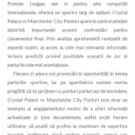
Premier League, dar și pentru alte competiții
internaționale, oferind un spectru larg de opțiuni. Crystal
Palace vs Manchester City Ponturi apare în centrul atenției
datorită importanței acestei confruntări pentru
clasamentul final. Prin analiza aprofundată realizată de
experții noștri, ai acces la cele mai relevante informații,
inclusiv predicții privind posibilele scenarii de joc și
pariurile cele mai avantajoase.
Fiecare zi aduce noi provocări și oportunități în lumea
pariurilor sportive, iar pe xpertbet.ro suntem mereu
pregătiți să te sprijinim cu ponturi pariuri azi de încredere.
Crystal Palace vs Manchester City Ponturi este doar un
exemplu al angajamentului nostru de a oferi informații
actualizate și bine documentate, astfel încât fiecare
utilizator să poată să profite la maximum de expertiza
noastră. Indiferent dacă preferi pariurile simple sau