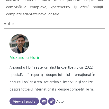
combinările complexe, xpertbet.ro îți oferă soluții
complete adaptate nevoilor tale.
Autor
Alexandru Florin
Alexandru Florin este jurnalist la Xpertbet.ro din 2022,
specializat în reportaje despre fotbalul internațional. În
decursul anilor, a realizat articole, interviuri și analize
despre fotbalul internațional și despre competițiile m...
View all posts
Autor