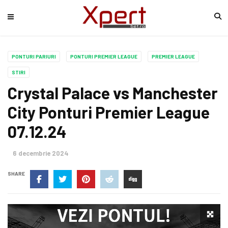
PONTURI PARIURI
PONTURI PREMIER LEAGUE
PREMIER LEAGUE
STIRI
Crystal Palace vs Manchester
City Ponturi Premier League
07.12.24
6 decembrie 2024
SHARE