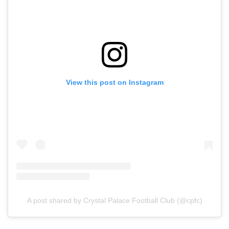
View this post on Instagram
A post shared by Crystal Palace Football Club (@cpfc)