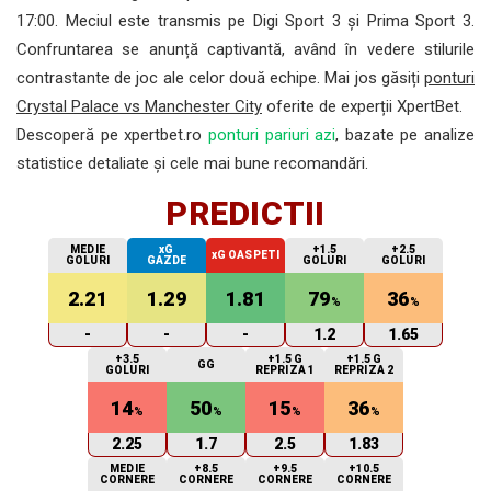
17:00. Meciul este transmis pe Digi Sport 3 și Prima Sport 3.
Confruntarea se anunță captivantă, având în vedere stilurile
contrastante de joc ale celor două echipe. Mai jos găsiți
ponturi
Crystal Palace vs Manchester City
oferite de experții XpertBet.
Descoperă pe xpertbet.ro
ponturi pariuri azi
, bazate pe analize
statistice detaliate și cele mai bune recomandări.