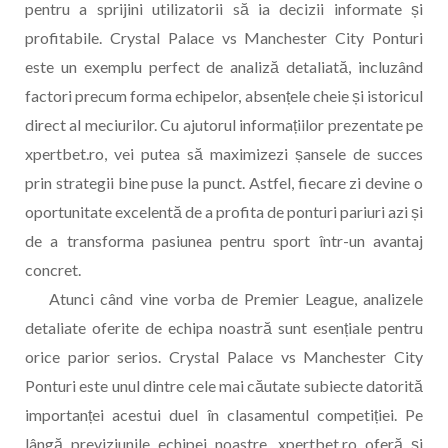
pentru a sprijini utilizatorii să ia decizii informate și
profitabile. Crystal Palace vs Manchester City Ponturi
este un exemplu perfect de analiză detaliată, incluzând
factori precum forma echipelor, absențele cheie și istoricul
direct al meciurilor. Cu ajutorul informațiilor prezentate pe
xpertbet.ro, vei putea să maximizezi șansele de succes
prin strategii bine puse la punct. Astfel, fiecare zi devine o
oportunitate excelentă de a profita de ponturi pariuri azi și
de a transforma pasiunea pentru sport într-un avantaj
concret.
Atunci când vine vorba de Premier League, analizele
detaliate oferite de echipa noastră sunt esențiale pentru
orice parior serios. Crystal Palace vs Manchester City
Ponturi este unul dintre cele mai căutate subiecte datorită
importanței acestui duel în clasamentul competiției. Pe
lângă previziunile echipei noastre, xpertbet.ro oferă și