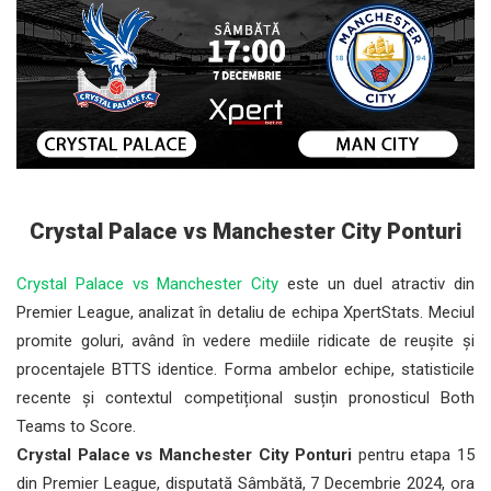
Crystal Palace vs Manchester City Ponturi
Crystal Palace vs Manchester City
este un duel atractiv din
Premier League, analizat în detaliu de echipa XpertStats. Meciul
promite goluri, având în vedere mediile ridicate de reușite și
procentajele BTTS identice. Forma ambelor echipe, statisticile
recente și contextul competițional susțin pronosticul Both
Teams to Score.
Crystal Palace vs Manchester City Ponturi
pentru etapa 15
din Premier League, disputată Sâmbătă, 7 Decembrie 2024, ora