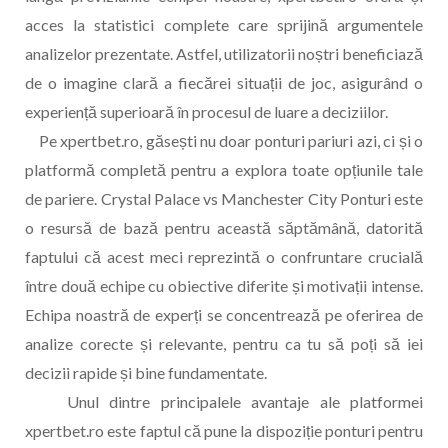
acces la statistici complete care sprijină argumentele
analizelor prezentate. Astfel, utilizatorii noștri beneficiază
de o imagine clară a fiecărei situații de joc, asigurând o
experiență superioară în procesul de luare a deciziilor.
Pe xpertbet.ro, găsești nu doar ponturi pariuri azi, ci și o
platformă completă pentru a explora toate opțiunile tale
de pariere. Crystal Palace vs Manchester City Ponturi este
o resursă de bază pentru această săptămână, datorită
faptului că acest meci reprezintă o confruntare crucială
între două echipe cu obiective diferite și motivații intense.
Echipa noastră de experți se concentrează pe oferirea de
analize corecte și relevante, pentru ca tu să poți să iei
decizii rapide și bine fundamentate.
Unul dintre principalele avantaje ale platformei
xpertbet.ro este faptul că pune la dispoziție ponturi pentru