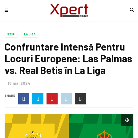
STIRI
LA LIGA
Confruntare Intensă Pentru
Locuri Europene: Las Palmas
vs. Real Betis în La Liga
16 mai 2024
SHARE