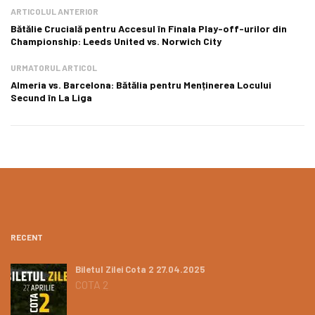
ARTICOLUL ANTERIOR
Bătălie Crucială pentru Accesul în Finala Play-off-urilor din
Championship: Leeds United vs. Norwich City
URMATORUL ARTICOL
Almeria vs. Barcelona: Bătălia pentru Menținerea Locului
Secund în La Liga
RECENT
Biletul Zilei Cota 2 27.04.2025
COTA 2