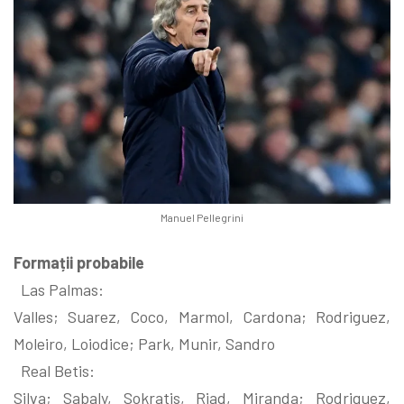
Manuel Pellegrini
Formații probabile
Las Palmas:
Valles; Suarez, Coco, Marmol, Cardona; Rodriguez,
Moleiro, Loiodice; Park, Munir, Sandro
Real Betis:
Silva; Sabaly, Sokratis, Riad, Miranda; Rodriguez,