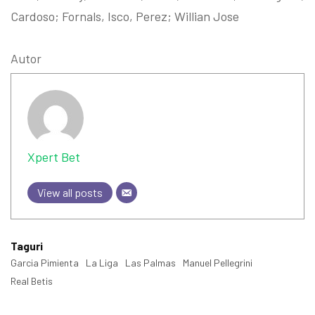
Cardoso; Fornals, Isco, Perez; Willian Jose
Autor
Xpert Bet
View all posts
Taguri
Garcia Pimienta
La Liga
Las Palmas
Manuel Pellegrini
Real Betis