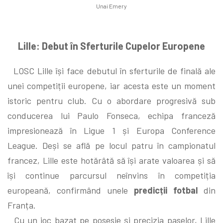
Unai Emery
Lille: Debut în Sferturile Cupelor Europene
LOSC Lille își face debutul în sferturile de finală ale
unei competiții europene, iar acesta este un moment
istoric pentru club. Cu o abordare progresivă sub
conducerea lui Paulo Fonseca, echipa franceză
impresionează în Ligue 1 și Europa Conference
League. Deși se află pe locul patru în campionatul
francez, Lille este hotărâtă să își arate valoarea și să
își continue parcursul neînvins în competiția
europeană, confirmând unele
predicții fotbal
din
Franța.
Cu un joc bazat pe posesie și precizia paselor, Lille