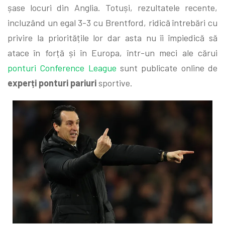
șase locuri din Anglia. Totuși, rezultatele recente,
incluzând un egal 3-3 cu Brentford, ridică întrebări cu
privire la prioritățile lor dar asta nu îi împiedică să
atace în forță și în Europa, într-un meci ale cărui
ponturi Conference League
sunt publicate online de
experți ponturi pariuri
sportive.