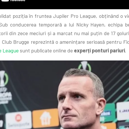
idat poziția în fruntea Jupiler Pro League, obținând o vi
 Sub conducerea temporară a lui Nicky Hayen, echipa b
orii din zece meciuri și a marcat nu mai puțin de 17 goluri
, Club Brugge reprezintă o amenințare serioasă pentru Fio
e League
sunt publicate online de
experți ponturi pariuri
.