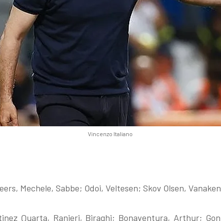
Vincenzo Italiano
eers, Mechele, Sabbe; Odoi, Veltesen; Skov Olsen, Vanaken
inez Quarta, Ranieri, Biraghi; Bonaventura, Arthur; Go