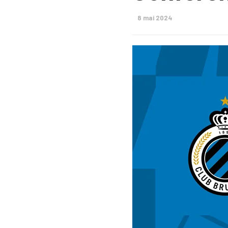
8 mai 2024