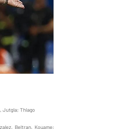
, Jutgla; Thiago
nzalez, Beltran, Kouame;