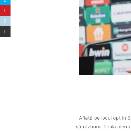
Aflată pe locul opt în 
să răzbune finala pierd