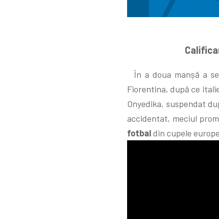
Califica
În a doua manșă a sem
Fiorentina, după ce itali
Onyedika, suspendat după
accidentat, meciul promi
fotbal
din cupele europ