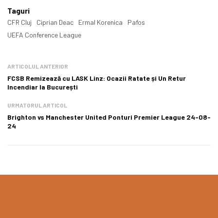
Taguri
CFR Cluj
Ciprian Deac
Ermal Korenica
Pafos
UEFA Conference League
ARTICOLUL ANTERIOR
FCSB Remizează cu LASK Linz: Ocazii Ratate și Un Retur
Incendiar la București
URMATORUL ARTICOL
Brighton vs Manchester United Ponturi Premier League 24-08-
24