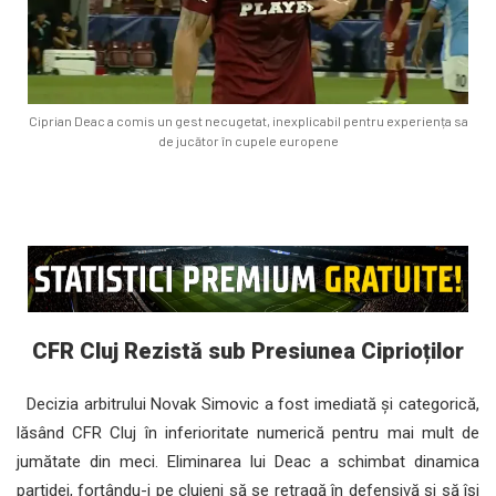
Ciprian Deac a comis un gest necugetat, inexplicabil pentru experiența sa
de jucător în cupele europene
CFR Cluj Rezistă sub Presiunea Ciprioților
Decizia arbitrului Novak Simovic a fost imediată și categorică,
lăsând CFR Cluj în inferioritate numerică pentru mai mult de
jumătate din meci. Eliminarea lui Deac a schimbat dinamica
partidei, forțându-i pe clujeni să se retragă în defensivă și să își