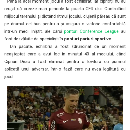
Până la acel moment, jocul a fost echilibrat, iar ciprioții nu au
reușit să creeze mari pericole la poarta CFR-ului. Controlând
mijlocul terenului și dictând ritmul jocului, clujenii păreau că sunt
pe drumul cel bun pentru a-și asigura o victorie confortabilă
într-un meci liniștit, ale cărui
ponturi Conference League
au
fost dezvăluite de specialiști în
ponturi pariuri sportive
.
Din păcate, echilibrul a fost zdruncinat de un moment
neașteptat care a avut loc în minutul 40 al meciului, când
Ciprian Deac a fost eliminat pentru o lovitură cu pumnul
aplicată unui adversar, într-o fază care nu avea legătură cu
jocul.