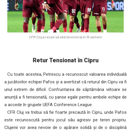
CFR Cluj a reușit să obțină victoria în 10 oameni
Retur Tensionat în Cipru
Cu toate acestea, Petrescu a recunoscut valoarea individuală
a jucătorilor echipei Pafos și a avertizat că returul din Cipru va fi
unul extrem de dificil. Confruntarea de săptămâna viitoare se
anunță a fi tensionată, cu șanse egale pentru ambele echipe de
a accede în grupele UEFA Conference League.
CFR Cluj va trebui să fie foarte precaută în Cipru, unde Pafos
este recunoscută pentru jocul său agresiv pe teren propriu.
Clujenii vor avea nevoie de o apărare solidă și de o disciplină