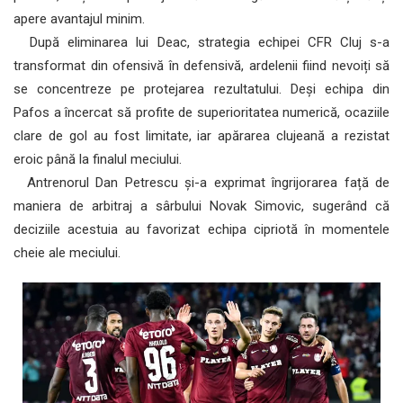
apere avantajul minim.
După eliminarea lui Deac, strategia echipei CFR Cluj s-a
transformat din ofensivă în defensivă, ardelenii fiind nevoiți să
se concentreze pe protejarea rezultatului. Deși echipa din
Pafos a încercat să profite de superioritatea numerică, ocaziile
clare de gol au fost limitate, iar apărarea clujeană a rezistat
eroic până la finalul meciului.
Antrenorul Dan Petrescu și-a exprimat îngrijorarea față de
maniera de arbitraj a sârbului Novak Simovic, sugerând că
deciziile acestuia au favorizat echipa cipriotă în momentele
cheie ale meciului.