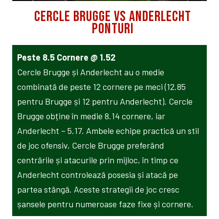
Cercle Brugge vs Anderlecht
Ponturi
Peste 8.5 Cornere @ 1.52
Cercle Brugge și Anderlecht au o medie
combinată de peste 12 cornere pe meci (12.85
pentru Brugge și 12 pentru Anderlecht). Cercle
Brugge obține în medie 8.14 cornere, iar
Anderlecht – 5.17. Ambele echipe practică un stil
de joc ofensiv, Cercle Brugge preferând
centrările și atacurile prin mijloc, în timp ce
Anderlecht controlează posesia și atacă pe
partea stângă. Aceste strategii de joc cresc
șansele pentru numeroase faze fixe și cornere.