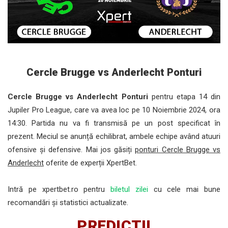
Cercle Brugge vs Anderlecht Ponturi
Cercle Brugge vs Anderlecht Ponturi
pentru etapa 14 din
Jupiler Pro League, care va avea loc pe 10 Noiembrie 2024, ora
14:30. Partida nu va fi transmisă pe un post specificat în
prezent. Meciul se anunță echilibrat, ambele echipe având atuuri
ofensive și defensive. Mai jos găsiți
ponturi Cercle Brugge vs
Anderlecht
oferite de experții XpertBet.
Intră pe xpertbet.ro pentru
biletul zilei
cu cele mai bune
recomandări și statistici actualizate.