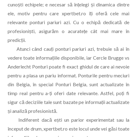
cunoști echipele; e necesar să înțelegi și dinamica dintre
ele, motiv pentru care xpertbet.ro îți oferă cele mai
relevante ponturi pariuri azi. Cu o echipă dedicată de
profesioniști, asigurăm o acuratețe cât mai mare în
predicții.
Atunci când cauți ponturi pariuri azi, trebuie să ai în
vedere toate informațiile disponibile, iar Cercle Brugge vs
Anderlecht Ponturi poate fi exact ghidul de care ai nevoie
pentru a plasa un pariu informat. Ponturile pentru meciuri
din Belgia, în special Ponturi Belgia, sunt actualizate în
timp real pentru a-ți oferi date relevante. Astfel, poți fi
sigur că deciziile tale sunt bazate pe informații actualizate
și analiză profesionistă.
Indiferent dacă ești un parior experimentat sau la
început de drum, xpertbet.ro este locul unde vei găsi toate