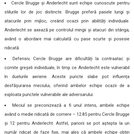
Cercle Brugge și Anderlecht sunt echipe cunoscute pentru
stilurile lor de joc distincte. Brugge preferă pasele lungi și
atacurile prin mijloc, creând ocazii prin abilități individuale.
Anderlecht se axează pe controlul mingii și atacuri din stânga,
având o abordare mai calculată cu pase scurte și posesie
ridicată.
Defensiv, Cercle Brugge are dificultăți la contraatac și
comite greșeli individuale, în timp ce Anderlecht este vulnerabil
în duelurile aeriene. Aceste puncte slabe pot influența
desfășurarea meciului, oferind ambelor echipe ocazii de a
exploata punctele vulnerabile ale adversarului.
Meciul se preconizează a fi unul intens, ambele echipe
având o medie ridicată de cornere – 12.85 pentru Cercle Brugge
și 12 pentru Anderlecht. Astfel, pariorii se pot aștepta la un
număr ridicat de faze fixe, mai ales că ambele echipe obțin