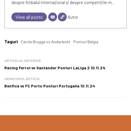
despre fotbalul internațional și despre competițiile m...
View all posts
Autor
Taguri
Cercle Brugge vs Anderlecht
Ponturi Belgia
ARTICOLUL ANTERIOR
Racing Ferrol vs Santander Ponturi LaLiga 2 10.11.24
URMATORUL ARTICOL
Benfica vs FC Porto Ponturi Portugalia 10.11.24