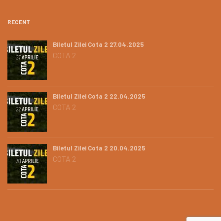
RECENT
Biletul Zilei Cota 2 27.04.2025
COTA 2
Biletul Zilei Cota 2 22.04.2025
COTA 2
Biletul Zilei Cota 2 20.04.2025
COTA 2