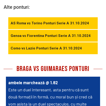
Alte ponturi:
AS Roma vs Torino Ponturi Serie A 31.10.2024
Genoa vs Fiorentina Ponturi Serie A 31.10.2024
Como vs Lazio Ponturi Serie A 31.10.2024
Braga vs Guimaraes Ponturi
ambele marchează @ 1.82
Este un duel interesant, asta pentru că sunt
două formații în formă, cu moral bun și cred că
vom asista la un duel spectaculos, cu multe