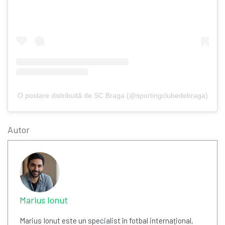
O postare distribuită de SC Braga (@sportingclubedebraga)
Autor
Marius Ionut
Marius Ionut este un specialist în fotbal internațional,