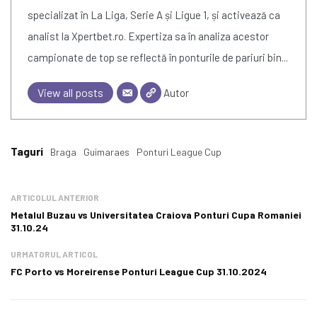
specializat în La Liga, Serie A și Ligue 1, și activează ca
analist la Xpertbet.ro. Expertiza sa în analiza acestor
campionate de top se reflectă în ponturile de pariuri bin...
View all posts
Autor
Taguri
Braga
Guimaraes
Ponturi League Cup
ARTICOLUL ANTERIOR
Metalul Buzau vs Universitatea Craiova Ponturi Cupa Romaniei
31.10.24
URMATORUL ARTICOL
FC Porto vs Moreirense Ponturi League Cup 31.10.2024