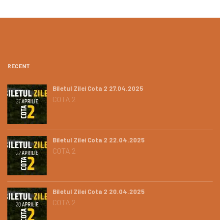
RECENT
Biletul Zilei Cota 2 27.04.2025
COTA 2
Biletul Zilei Cota 2 22.04.2025
COTA 2
Biletul Zilei Cota 2 20.04.2025
COTA 2