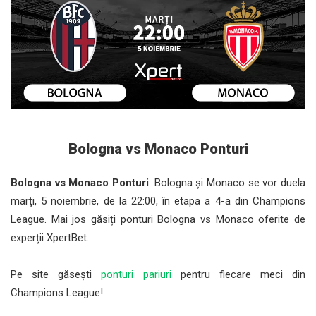
Bologna vs Monaco Ponturi
Bologna vs Monaco Ponturi
. Bologna și Monaco se vor duela
marți, 5 noiembrie, de la 22:00, în etapa a 4-a din Champions
League. Mai jos găsiți
ponturi Bologna vs Monaco
oferite de
experții XpertBet.
Pe site găsești
ponturi pariuri
pentru fiecare meci din
Champions League!