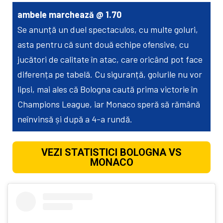
ambele marchează @ 1.70
Se anunță un duel spectaculos, cu multe goluri,
asta pentru că sunt două echipe ofensive, cu
jucători de calitate în atac, care oricând pot face
diferența pe tabelă. Cu siguranță, golurile nu vor
lipsi, mai ales că Bologna caută prima victorie în
Champions League, iar Monaco speră să rămână
neînvinsă și după a 4-a rundă.
VEZI STATISTICI BOLOGNA VS
MONACO