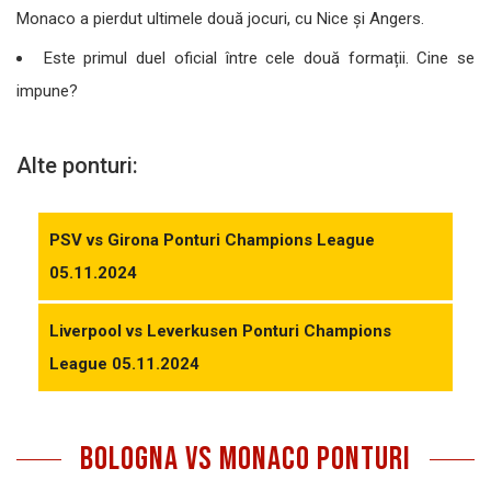
Monaco a pierdut ultimele două jocuri, cu Nice și Angers.
Este primul duel oficial între cele două formații. Cine se
impune?
Alte ponturi:
PSV vs Girona Ponturi Champions League
05.11.2024
Liverpool vs Leverkusen Ponturi Champions
League 05.11.2024
Bologna vs Monaco Ponturi