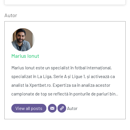
Autor
Marius Ionut
Marius Ionut este un specialist în fotbal internațional,
specializat în La Liga, Serie A și Ligue 1, și activează ca
analist la Xpertbet.ro. Expertiza sa în analiza acestor
campionate de top se reflectă în ponturile de pariuri bin...
View all posts
Autor