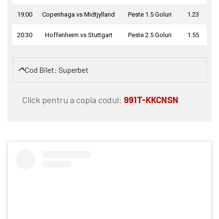
19:00
Copenhaga vs Midtjylland
Peste 1.5 Goluri
1.23
20:30
Hoffenheim vs Stuttgart
Peste 2.5 Goluri
1.55
Cod Bilet: Superbet
Click pentru a copia codul:
991T-KKCNSN