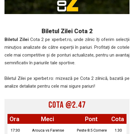
Biletul Zilei Cota 2
Biletul Zilei
Cota 2 pe xperbet.ro, unde zilnic îți oferim selecții
minuțios analizate de către experții în pariuri. Profitați de cotele
cele mai competitive și de ponturi actualizate, pentru un avantaj
semnificativ în pariurile tale sportive.
Biletul Zilei pe xperbet.ro: mizează pe Cota 2 zilnică, bazată pe
analize detaliate pentru cele mai sigure pariuri!
COTA @2.47
Ora
Meci
Pont
Cota
17:30
Arouca vs Farense
Peste 8.5 Cornere
1.30