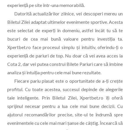
experiență pe site într-una memorabilă.
Datorită actualizărilor zilnice, vei descoperi mereu un
Biletul Zilei adaptat ultimelor evenimente sportive. Acesta
este selectat de experți în domeniu, astfel încât tu să te
bucuri de cea mai bună valoare pentru investiția ta.
Xpertbet.ro face procesul simplu și intuitiv, oferindu-ți o
experiență de pariuri de top. Nu doar că vei avea acces la
Cota 2, dar vei putea construi Bilete Pariuri care să îmbine
analiza și intuiția pentru cele mai bune rezultate.
Fiecare pariu plasat este o oportunitate de a-ți crește
profitul. Cu toate acestea, succesul depinde de alegerile
tale inteligente. Prin Biletul Zilei, Xpertbet.ro îți oferă
sprijinul necesar pentru a lua cele mai bune decizii. Cu
ajutorul recomandărilor precise, site-ul te îndrumă spre
evenimentele cu cele mai mari șanse de câștig. Încearcă să