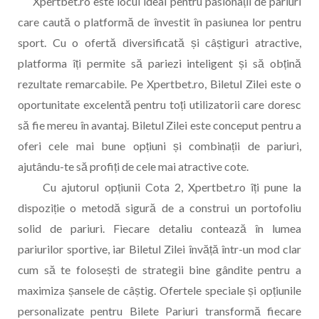
Xpertbet.ro este locul ideal pentru pasionații de pariuri
care caută o platformă de învestit în pasiunea lor pentru
sport. Cu o ofertă diversificată și câștiguri atractive,
platforma îți permite să pariezi inteligent și să obțină
rezultate remarcabile. Pe Xpertbet.ro, Biletul Zilei este o
oportunitate excelentă pentru toți utilizatorii care doresc
să fie mereu în avantaj. Biletul Zilei este conceput pentru a
oferi cele mai bune opțiuni și combinații de pariuri,
ajutându-te să profiți de cele mai atractive cote.
Cu ajutorul opțiunii Cota 2, Xpertbet.ro îți pune la
dispoziție o metodă sigură de a construi un portofoliu
solid de pariuri. Fiecare detaliu contează în lumea
pariurilor sportive, iar Biletul Zilei învăță într-un mod clar
cum să te folosești de strategii bine gândite pentru a
maximiza șansele de câștig. Ofertele speciale și opțiunile
personalizate pentru Bilete Pariuri transformă fiecare