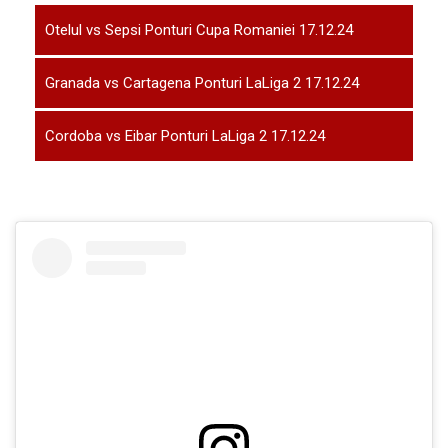
Otelul vs Sepsi Ponturi Cupa Romaniei 17.12.24
Granada vs Cartagena Ponturi LaLiga 2 17.12.24
Cordoba vs Eibar Ponturi LaLiga 2 17.12.24