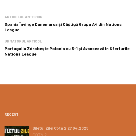
ARTICOLUL ANTERIOR
Spania Învinge Danemarca și Câștigă Grupa A4 din Nations
League
URMATORUL ARTICOL
Portugalia Zdrobește Polonia cu 5-1 și Avansează în Sferturile
Nations League
RECENT
Biletul Zilei Cota 2 27.04.2025
COTA 2