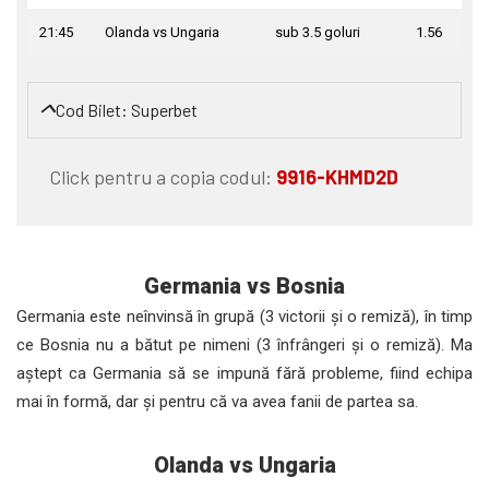
21:45
Olanda vs Ungaria
sub 3.5 goluri
1.56
Cod Bilet: Superbet
Click pentru a copia codul:
9916-KHMD2D
Germania vs Bosnia
Germania este neînvinsă în grupă (3 victorii și o remiză), în timp
ce Bosnia nu a bătut pe nimeni (3 înfrângeri și o remiză). Ma
aștept ca Germania să se impună fără probleme, fiind echipa
mai în formă, dar și pentru că va avea fanii de partea sa.
Olanda vs Ungaria