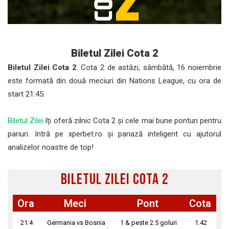
Biletul Zilei Cota 2
Biletul Zilei Cota 2
. Cota 2 de astăzi, sâmbătă, 16 noiembrie
este formată din două meciuri din Nations League, cu ora de
start 21:45.
Biletul Zilei
îți oferă zilnic Cota 2 și cele mai bune ponturi pentru
pariuri. Intră pe xperbet.ro și pariază inteligent cu ajutorul
analizelor noastre de top!
Biletul Zilei Cota 2
Ora
Meci
Pont
Cota
21:4
Germania vs Bosnia
1 & peste 2.5 goluri
1.42