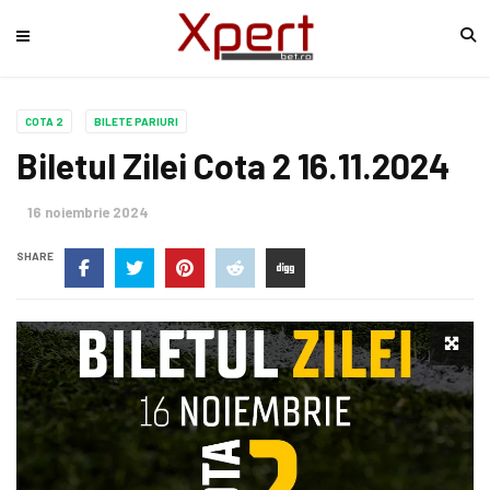
COTA 2
BILETE PARIURI
Biletul Zilei Cota 2 16.11.2024
16 noiembrie 2024
SHARE