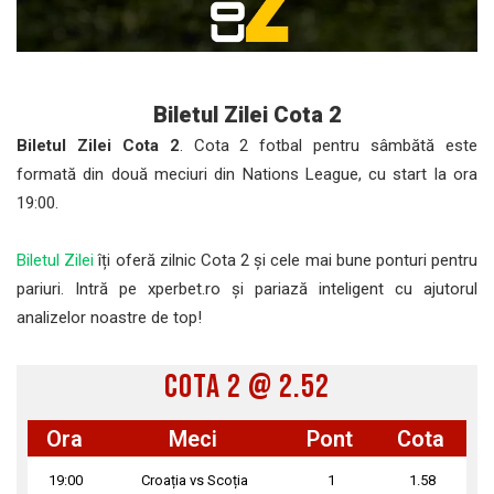
Biletul Zilei Cota 2
Biletul Zilei Cota 2
. Cota 2 fotbal pentru sâmbătă este
formată din două meciuri din Nations League, cu start la ora
19:00.
Biletul Zilei
îți oferă zilnic Cota 2 și cele mai bune ponturi pentru
pariuri. Intră pe xperbet.ro și pariază inteligent cu ajutorul
analizelor noastre de top!
Cota 2 @ 2.52
Ora
Meci
Pont
Cota
19:00
Croația vs Scoția
1
1.58