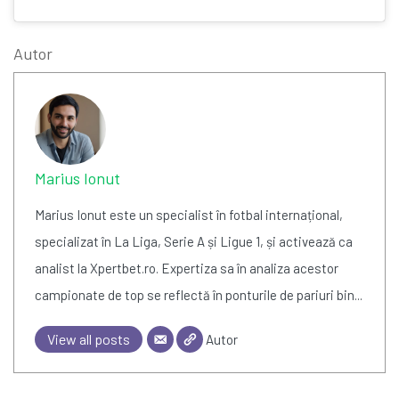
Autor
Marius Ionut
Marius Ionut este un specialist în fotbal internațional,
specializat în La Liga, Serie A și Ligue 1, și activează ca
analist la Xpertbet.ro. Expertiza sa în analiza acestor
campionate de top se reflectă în ponturile de pariuri bin...
View all posts
Autor