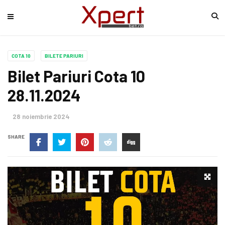
COTA 10
BILETE PARIURI
Bilet Pariuri Cota 10
28.11.2024
28 noiembrie 2024
SHARE