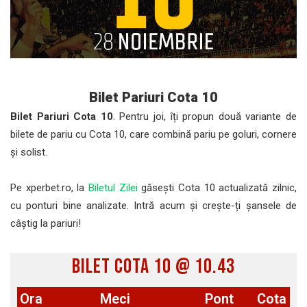
Bilet Pariuri Cota 10
Bilet Pariuri Cota 10
. Pentru joi, îți propun două variante de
bilete de pariu cu Cota 10, care combină pariu pe goluri, cornere
și solist.
Pe xperbet.ro, la
Biletul Zilei
găsești Cota 10 actualizată zilnic,
cu ponturi bine analizate. Intră acum și crește-ți șansele de
câștig la pariuri!
Bilet Cota 10 @ 10.43
Ora
Meci
Pont
Cota