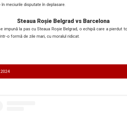
în meciurile disputate în deplasare.
Steaua Roșie Belgrad vs Barcelona
 impună la pas cu Steaua Roșie Belgrad, o echipă care a pierdut toa
 într-o formă de zile mari, cu moralul ridicat.
1.2024