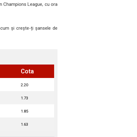
 din Champions League, cu ora
 acum și crește-ți șansele de
Cota
2.20
1.73
1.85
1.63