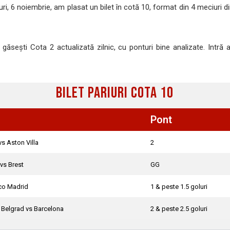
curi, 6 noiembrie, am plasat un bilet în cotă 10, format din 4 meciuri
găsești Cota 2 actualizată zilnic, cu ponturi bine analizate. Intră
Bilet Pariuri Cota 10
Pont
s Aston Villa
2
vs Brest
GG
ico Madrid
1 & peste 1.5 goluri
 Belgrad vs Barcelona
2 & peste 2.5 goluri