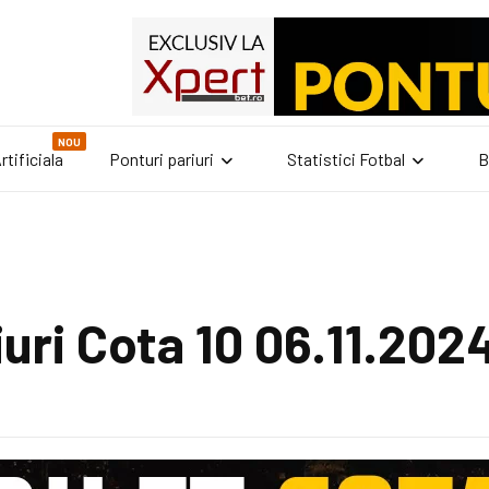
NOU
rtificiala
Ponturi pariuri
Statistici Fotbal
B
iuri Cota 10 06.11.202