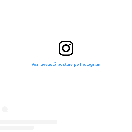
Vezi această postare pe Instagram