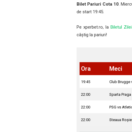
Bilet Pariuri Cota 10
. Mier
de start 19:45.
Pe xperbet.ro, la
Biletul Zilei
câștig la pariuri!
Ora
Meci
19:45
Club Brugge v
22:00
Sparta Praga 
22:00
PSG vs Atlet
22:00
Steaua Roșie