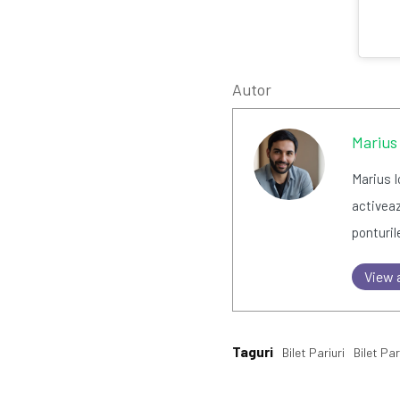
Autor
Marius
Marius I
activeaz
ponturile
View a
Taguri
Bilet Pariuri
Bilet Par