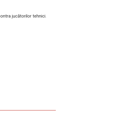
ontra jucătorilor tehnici.