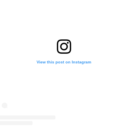
View this post on Instagram