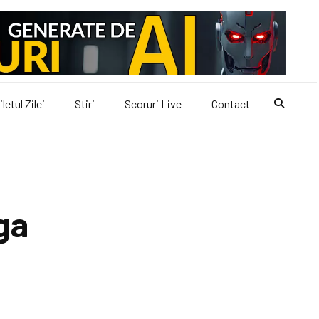
iletul Zilei
Stiri
Scoruri Live
Contact
ga