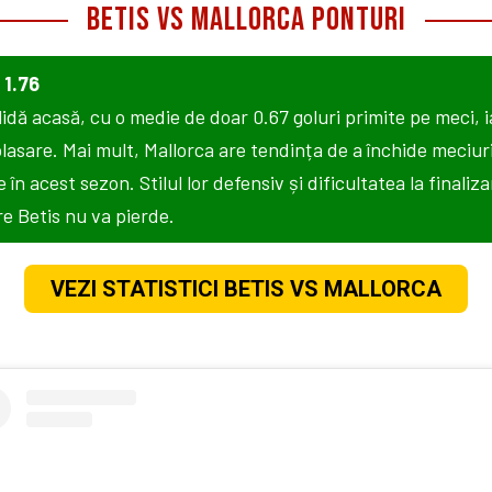
Betis vs Mallorca Ponturi
 1.76
lidă acasă, cu o medie de doar 0.67 goluri primite pe meci, i
plasare. Mai mult, Mallorca are tendința de a închide meciur
de în acest sezon. Stilul lor defensiv și dificultatea la final
re Betis nu va pierde.
VEZI STATISTICI BETIS VS MALLORCA