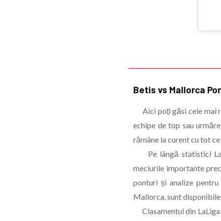
Betis vs Mallorca Po
Aici poți găsi cele mai rec
echipe de top sau urmăreșt
rămâne la curent cu tot ce
Pe lângă statistici LaLig
meciurile importante precu
ponturi și analize pentru
Mallorca, sunt disponibile 
Clasamentul din LaLiga est