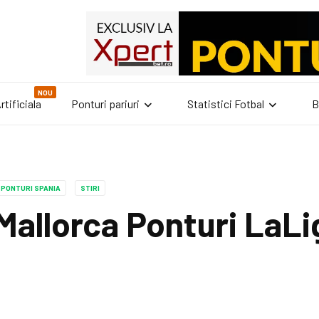
NOU
rtificiala
Ponturi pariuri
Statistici Fotbal
B
PONTURI SPANIA
STIRI
 Mallorca Ponturi LaLi