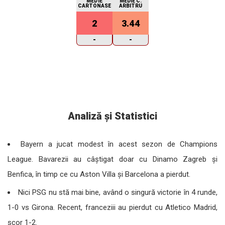
Analiză și Statistici
Bayern a jucat modest în acest sezon de Champions
League. Bavarezii au câștigat doar cu Dinamo Zagreb și
Benfica, în timp ce cu Aston Villa și Barcelona a pierdut.
Nici PSG nu stă mai bine, având o singură victorie în 4 runde,
1-0 vs Girona. Recent, franceziii au pierdut cu Atletico Madrid,
scor 1-2.