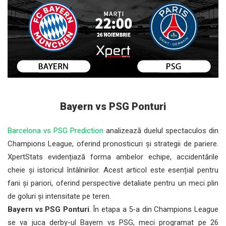
Bayern vs PSG Ponturi
Barcelona vs PSG Prediction
analizează duelul spectaculos din
Champions League, oferind pronosticuri și strategii de pariere.
XpertStats evidențiază forma ambelor echipe, accidentările
cheie și istoricul întâlnirilor. Acest articol este esențial pentru
fani și pariori, oferind perspective detaliate pentru un meci plin
de goluri și intensitate pe teren.
Bayern vs PSG Ponturi
. În etapa a 5-a din Champions League
se va juca derby-ul Bayern vs PSG, meci programat pe 26