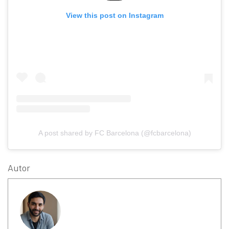
View this post on Instagram
A post shared by FC Barcelona (@fcbarcelona)
Autor