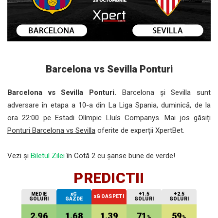
Barcelona vs Sevilla Ponturi
Barcelona vs Sevilla Ponturi.
Barcelona și Sevilla sunt
adversare în etapa a 10-a din La Liga Spania, duminică, de la
ora 22:00 pe Estadi Olímpic Lluís Companys. Mai jos găsiți
Ponturi Barcelona vs Sevilla
oferite de experții XpertBet.
Vezi și
Biletul Zilei
în Cotă 2 cu șanse bune de verde!