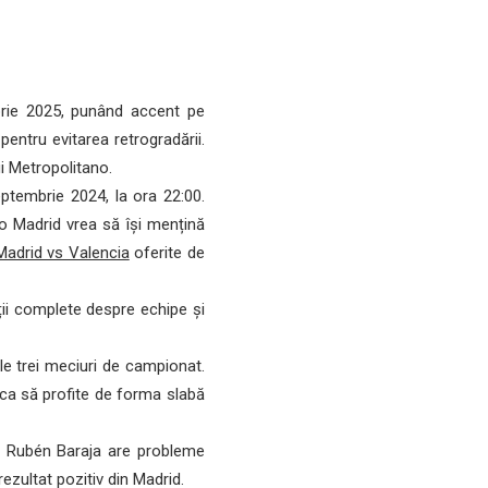
rie 2025, punând accent pe
pentru evitarea retrogradării.
ui Metropolitano.
ptembrie 2024, la ora 22:00.
co Madrid vrea să își mențină
 Madrid vs Valencia
oferite de
ații complete despre echipe și
le trei meciuri de campionat.
ca să profite de forma slabă
ui Rubén Baraja are probleme
rezultat pozitiv din Madrid.