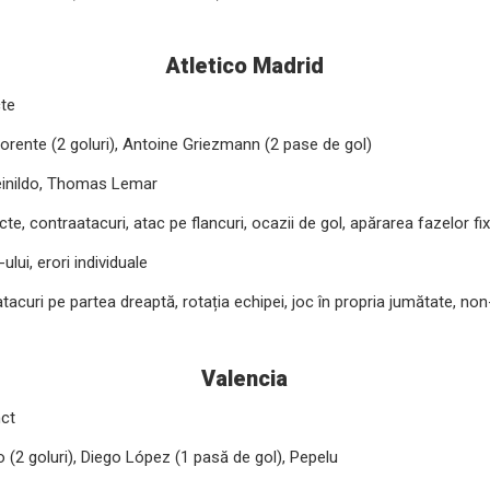
Atletico Madrid
cte
orente (2 goluri), Antoine Griezmann (2 pase de gol)
Reinildo, Thomas Lemar
recte, contraatacuri, atac pe flancuri, ocazii de gol, apărarea fazelor fi
ului, erori individuale
atacuri pe partea dreaptă, rotația echipei, joc în propria jumătate, no
Valencia
nct
 (2 goluri), Diego López (1 pasă de gol), Pepelu