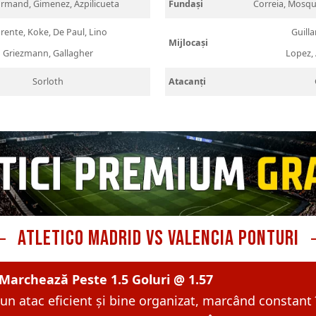
rmand, Gimenez, Azpilicueta
Fundași
Correia, Mosqu
orente, Koke, De Paul, Lino
Guill
Mijlocași
Griezmann, Gallagher
Lopez, 
Sorloth
Atacanți
Atletico Madrid vs Valencia Ponturi
 Marchează Peste 1.5 Goluri @ 1.57
 un atac eficient și bine organizat, marcând constant 